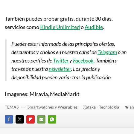
También puedes probar gratis, durante 30 días,
servicios como
Kindle Unlimited
o
Audible
.
Puedes estar informado de las principales ofertas,
descuentos y chollos en nuestro canal de
Telegram
o en
nuestros perfiles de
Twitter
y
Facebook
. También a
través de nuestra
newsletter
. Los precios y
disponibilidad pueden variar tras la publicación.
Imagenes: Miravia, MediaMarkt
TEMAS
Smartwatches y Wearables
Xataka - Tecnología
am
FACEBOOK
TWITTER
FLIPBOARD
E-
WHATSAPP