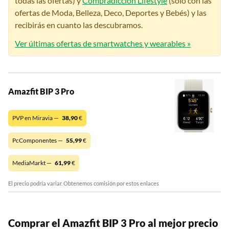
todas las ofertas) y
Compradicción Lifestyle
(solo con las
ofertas de Moda, Belleza, Deco, Deportes y Bebés) y las
recibirás en cuanto las descubramos.
Ver últimas ofertas de smartwatches y wearables »
Amazfit BIP 3 Pro
PVP en Miravia —
38,90
€
PcComponentes —
55,99
€
MediaMarkt —
61,99
€
El precio podría variar. Obtenemos comisión por estos enlaces
Comprar el Amazfit BIP 3 Pro al mejor precio