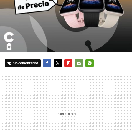
Sin comentarios
FACEBOOK
TWITTER
FLIPBOARD
E-
WHATSAPP
MAIL