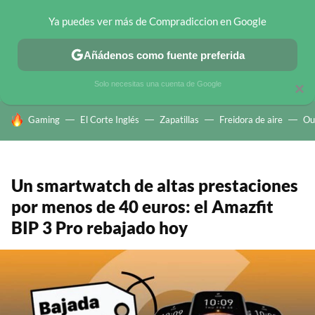
Ya puedes ver más de Compradiccion en Google
CHOLLOS TELEGRAM
OFERTAS EN MÓVILES
OFERTAS EN 
Añádenos como fuente preferida
Solo necesitas una cuenta de Google
×
HOY SE HABLA DE
Gaming
El Corte Inglés
Zapatillas
Freidora de aire
Ou
Un smartwatch de altas prestaciones
por menos de 40 euros: el Amazfit
BIP 3 Pro rebajado hoy