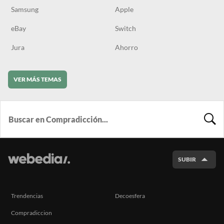
Samsung
Apple
eBay
Switch
Jura
Ahorro
VER MÁS TEMAS
BUSCA
SUBIR
Trendencias
Decoesfera
Compradiccion