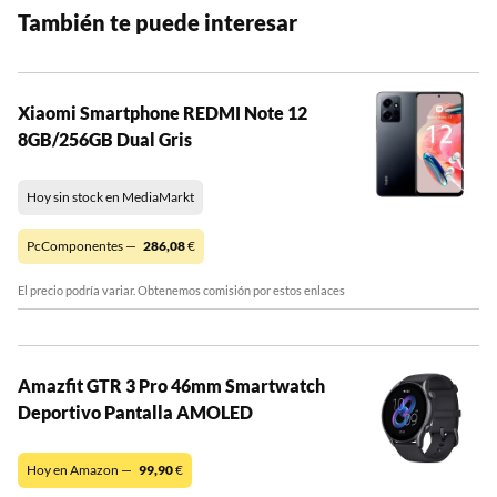
También te puede interesar
Xiaomi Smartphone REDMI Note 12
8GB/256GB Dual Gris
Hoy sin stock en MediaMarkt
PcComponentes —
286,08
€
El precio podría variar. Obtenemos comisión por estos enlaces
Amazfit GTR 3 Pro 46mm Smartwatch
Deportivo Pantalla AMOLED
Hoy en Amazon —
99,90
€