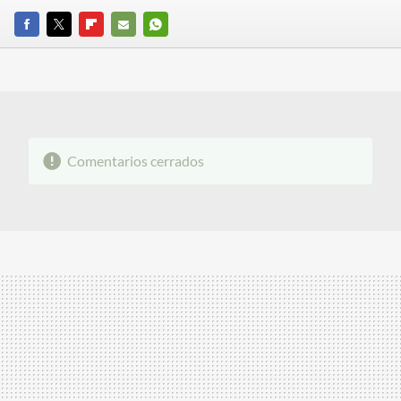
FACEBOOK
TWITTER
FLIPBOARD
E-
WHATSAPP
MAIL
Comentarios cerrados