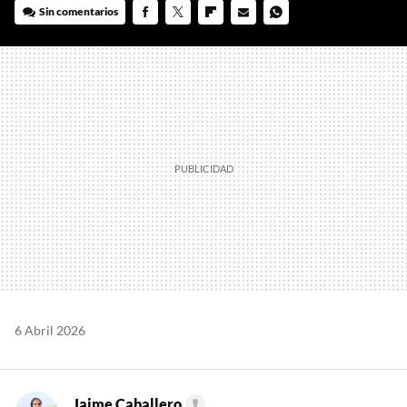
Sin comentarios
FACEBOOK
TWITTER
FLIPBOARD
E-
WHATSAPP
MAIL
6 Abril 2026
Jaime Caballero