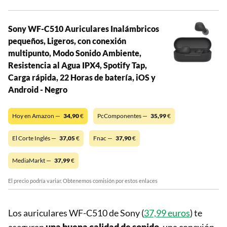
Sony WF-C510 Auriculares Inalámbricos
pequeños, Ligeros, con conexión
multipunto, Modo Sonido Ambiente,
Resistencia al Agua IPX4, Spotify Tap,
Carga rápida, 22 Horas de batería, iOS y
Android - Negro
Hoy en Amazon —
34,90
€
PcComponentes —
35,99
€
El Corte Inglés —
37,05
€
Fnac —
37,90
€
MediaMarkt —
37,99
€
El precio podría variar. Obtenemos comisión por estos enlaces
Los auriculares WF-C510 de Sony (
37,99
euros
) te
aseguran
una buena calidad de sonido
, una conexión