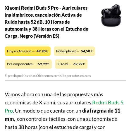
Xiaomi Redmi Buds 5 Pro - Auriculares
inalámbricos, cancelación Activa de
Ruido hasta 52 dB, 10 Horas de
autonomía y 38 Horas con el Estuche de
Carga, Negro (Versión ES)
Hoy en Amazon —
49,90
€
Powerplanet —
54,50
€
PcComponentes —
69,99
€
Xiaomi —
69,99
€
El precio podría variar. Obtenemos comisión por estos enlaces
Vamos ahora con una de las propuestas más
económicas de Xiaomi, sus auriculares
Redmi Buds 5
Pro
. Un modelo que cuenta con un
diafragma de 11
mm
, con controles táctiles, con una autonomía de
hasta 38 horas (con el estuche de carga) y con