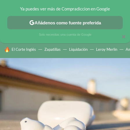
Ya puedes ver más de Compradiccion en Google
CHOLLOS TELEGRAM
OFERTAS EN MÓVILES
OFERTAS EN 
Añádenos como fuente preferida
Solo necesitas una cuenta de Google
×
HOY SE HABLA DE
El Corte Inglés
Zapatillas
Liquidación
Leroy Merlin
A