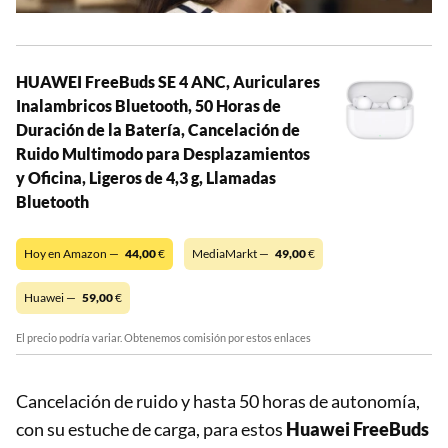
HUAWEI FreeBuds SE 4 ANC, Auriculares
Inalambricos Bluetooth, 50 Horas de
Duración de la Batería, Cancelación de
Ruido Multimodo para Desplazamientos
y Oficina, Ligeros de 4,3 g, Llamadas
Bluetooth
Hoy en Amazon —
44,00
€
MediaMarkt —
49,00
€
Huawei —
59,00
€
El precio podría variar. Obtenemos comisión por estos enlaces
Cancelación de ruido y hasta 50 horas de autonomía,
con su estuche de carga, para estos
Huawei FreeBuds