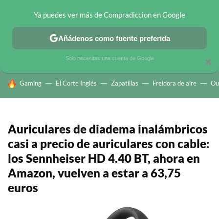
Ya puedes ver más de Compradiccion en Google
CHOLLOS TELEGRAM
OFERTAS EN MÓVILES
OFERTAS EN 
Añádenos como fuente preferida
Solo necesitas una cuenta de Google
×
HOY SE HABLA DE
Gaming
El Corte Inglés
Zapatillas
Freidora de aire
Ou
Auriculares de diadema inalámbricos
casi a precio de auriculares con cable:
los Sennheiser HD 4.40 BT, ahora en
Amazon, vuelven a estar a 63,75
euros