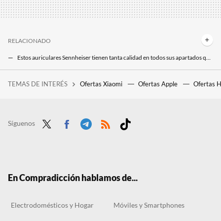
RELACIONADO
Estos auriculares Sennheiser tienen tanta calidad en todos sus apartados que se utilizan en estudios profesionales de música
Marshall no solo hace amplificadores para guitarra, también lo peta haciendo auriculares y estos son muy top
TEMAS DE INTERÉS
Ofertas Xiaomi
Ofertas Apple
Ofertas 
Si la pregunta es cuánto dinero existe en el mundo por persona, este revelador gráfico tiene la respuesta
Síguenos
Twit
Face
Tele
RSS
Tikt
ter
boo
gra
ok
k
m
En Compradicción hablamos de...
Electrodomésticos y Hogar
Móviles y Smartphones