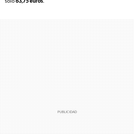
sólo
63,75 euros
.