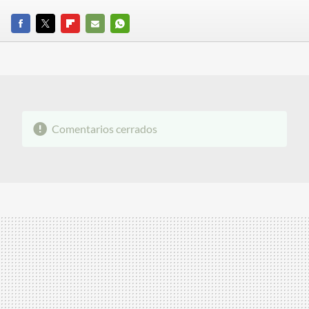
FACEBOOK
TWITTER
FLIPBOARD
E-
WHATSAPP
MAIL
Comentarios cerrados