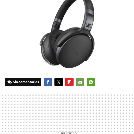
Sin comentarios
FACEBOOK
TWITTER
FLIPBOARD
E-
WHATSAPP
MAIL