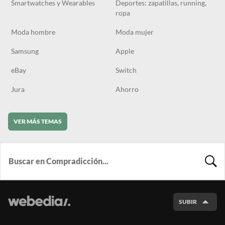
Smartwatches y Wearables
Deportes: zapatillas, running,
ropa
Moda hombre
Moda mujer
Samsung
Apple
eBay
Switch
Jura
Ahorro
VER MÁS TEMAS
BUSCA
SUBIR