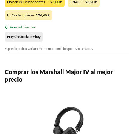
Hoy en PcComponentes —
93,00
€
FNAC —
93,90
€
EL Corte Inglés —
126,65
€
Reacondicionados
Hoy sin stock en Ebay
El precio podría variar. Obtenemos comisión por estos enlaces
Comprar los Marshall Major IV al mejor
precio