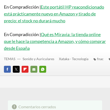
En Compradicción |
Este portátil HP reacondicionado
está prácticamente nuevo en Amazon y tirado de
precio: el stock no durará mucho
En Compradicción |
Qué es Miravia: la tienda online
que le hace la competencia a Amazon, y cómo comprar
desde España
TEMAS
Sonido y Auriculares
Xataka - Tecnología
fnac
FACEBOOK
TWITTER
FLIPBOARD
E-
WHATSAPP
MAIL
Comentarios cerrados