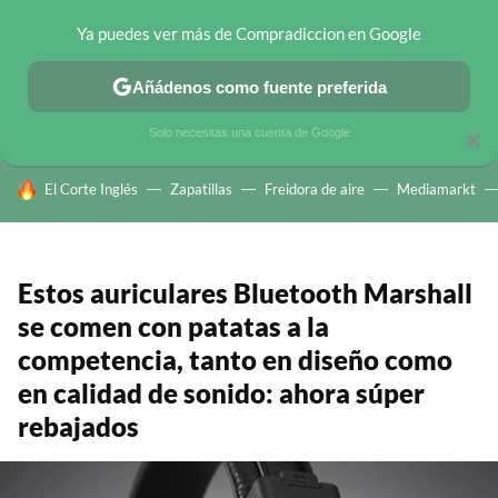
Ya puedes ver más de Compradiccion en Google
CHOLLOS TELEGRAM
OFERTAS EN MÓVILES
OFERTAS EN 
Añádenos como fuente preferida
Solo necesitas una cuenta de Google
×
HOY SE HABLA DE
El Corte Inglés
Zapatillas
Freidora de aire
Mediamarkt
Estos auriculares Bluetooth Marshall
se comen con patatas a la
competencia, tanto en diseño como
en calidad de sonido: ahora súper
rebajados