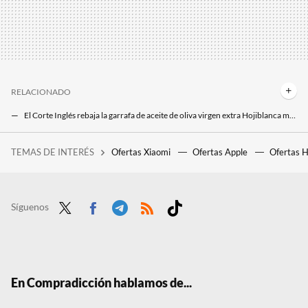
RELACIONADO
El Corte Inglés rebaja la garrafa de aceite de oliva virgen extra Hojiblanca mucho más que Carrefour, Alcampo o Eroski
El aceite de oliva virgen extra al precio más barato viene hoy de Málaga en garrafa por mucho menos de lo que piensas
TEMAS DE INTERÉS
Ofertas Xiaomi
Ofertas Apple
Ofertas 
28 autoras para informarse y reflexionar sobre videojuegos
En casa como en el asador Etxebarri con la mejor carne gallega al precio más económico
Carrefour reta a El Corte Inglés con el mejor jamón ibérico en liquidación: una pieza de 8 kg al precio más barato
Síguenos
Twit
Face
Tele
RSS
Tikt
ter
boo
gra
ok
k
m
En Compradicción hablamos de...