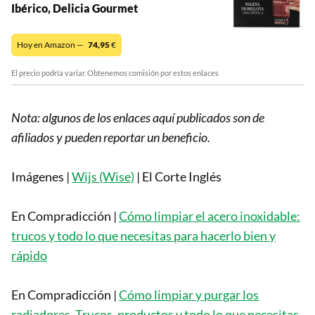
Ibérico, Delicia Gourmet
Hoy en Amazon —
74,95
€
El precio podría variar. Obtenemos comisión por estos enlaces
Nota: algunos de los enlaces aquí publicados son de
afiliados y pueden reportar un beneficio.
Imágenes |
Wijs (Wise)
| El Corte Inglés
En Compradicción |
Cómo limpiar el acero inoxidable:
trucos y todo lo que necesitas para hacerlo bien y
rápido
En Compradicción |
Cómo limpiar y purgar los
radiadores. Trucos, productos y todo lo que necesitas