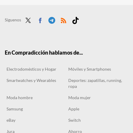
Lidl agota su aire acondicionado portátil, pero hemos encontrado una alternativa similar que es más barata
El outlet de Carrefour tiene los ventiladores de techo perfectos para dormitorios desde 69 euros
Síguenos
Twit
Face
Tele
RSS
Tikt
ter
boo
gra
ok
k
m
En Compradicción hablamos de...
Electrodomésticos y Hogar
Móviles y Smartphones
Smartwatches y Wearables
Deportes: zapatillas, running,
ropa
Moda hombre
Moda mujer
Samsung
Apple
eBay
Switch
Jura
Ahorro