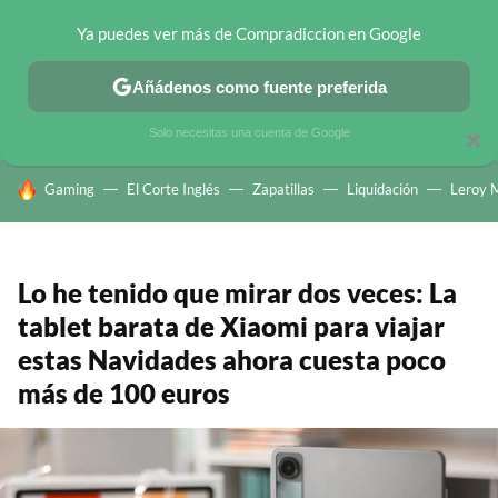
Ya puedes ver más de Compradiccion en Google
CHOLLOS TELEGRAM
OFERTAS EN MÓVILES
OFERTAS EN 
Añádenos como fuente preferida
Solo necesitas una cuenta de Google
×
HOY SE HABLA DE
Gaming
El Corte Inglés
Zapatillas
Liquidación
Leroy M
Lo he tenido que mirar dos veces: La
tablet barata de Xiaomi para viajar
estas Navidades ahora cuesta poco
más de 100 euros