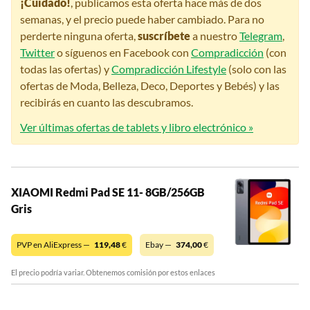
¡Cuidado!
, publicamos esta oferta hace más de dos
semanas, y el precio puede haber cambiado. Para no
perderte ninguna oferta,
suscríbete
a nuestro
Telegram
,
Twitter
o síguenos en Facebook con
Compradicción
(con
todas las ofertas) y
Compradicción Lifestyle
(solo con las
ofertas de Moda, Belleza, Deco, Deportes y Bebés) y las
recibirás en cuanto las descubramos.
Ver últimas ofertas de tablets y libro electrónico »
XIAOMI Redmi Pad SE 11- 8GB/256GB
Gris
PVP en AliExpress —
119,48
€
Ebay —
374,00
€
El precio podría variar. Obtenemos comisión por estos enlaces