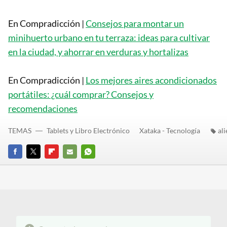
En Compradicción |
Consejos para montar un
minihuerto urbano en tu terraza: ideas para cultivar
en la ciudad, y ahorrar en verduras y hortalizas
En Compradicción |
Los mejores aires acondicionados
portátiles: ¿cuál comprar? Consejos y
recomendaciones
TEMAS
Tablets y Libro Electrónico
Xataka - Tecnología
al
FACEBOOK
TWITTER
FLIPBOARD
E-
WHATSAPP
MAIL