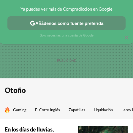
Ya puedes ver más de Compradiccion en Google
CHOLLOS TELEGRAM
OFERTAS EN MÓVILES
OFERTAS EN 
Añádenos como fuente preferida
Solo necesitas una cuenta de Google
×
Otoño
HOY SE HABLA DE
Gaming
El Corte Inglés
Zapatillas
Liquidación
Leroy 
En los días de lluvias,