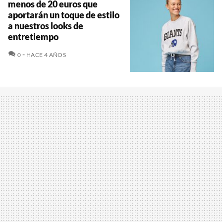
menos de 20 euros que
aportarán un toque de estilo
a nuestros looks de
entretiempo
COMENTARIOS
0
HACE 4 AÑOS