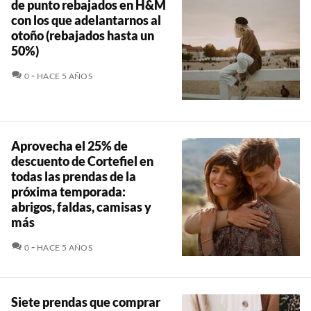
de punto rebajados en H&M
con los que adelantarnos al
otoño (rebajados hasta un
50%)
COMENTARIOS
0
HACE 5 AÑOS
Aprovecha el 25% de
descuento de Cortefiel en
todas las prendas de la
próxima temporada:
abrigos, faldas, camisas y
más
COMENTARIOS
0
HACE 5 AÑOS
Siete prendas que comprar