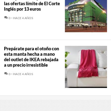
las ofertas límite de El Corte
Inglés por 13 euros
COMENTARIOS
0
HACE 4 AÑOS
Prepárate para el otoño con
esta manta hecha a mano
del outlet de IKEA rebajada
a un precio irresistible
COMENTARIOS
0
HACE 4 AÑOS