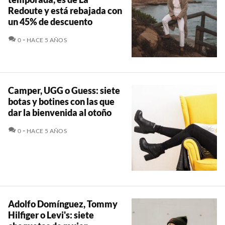
Redoute y está rebajada con
un 45% de descuento
COMENTARIOS
0
HACE 5 AÑOS
Camper, UGG o Guess: siete
botas y botines con las que
dar la bienvenida al otoño
COMENTARIOS
0
HACE 5 AÑOS
Adolfo Domínguez, Tommy
Hilfiger o Levi's: siete