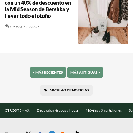
con un 40% de descuento en
la Mid Season de Bershka y
llevar todo el otoño
COMENTARIOS
0
HACE 5 AÑOS
«
MÁS RECIENTES
MÁS ANTIGUAS
»
ARCHIVO DE NOTICIAS
OTROS TEMAS:
Electrodomésticos y Hogar
Móviles y Smartphones
Sa