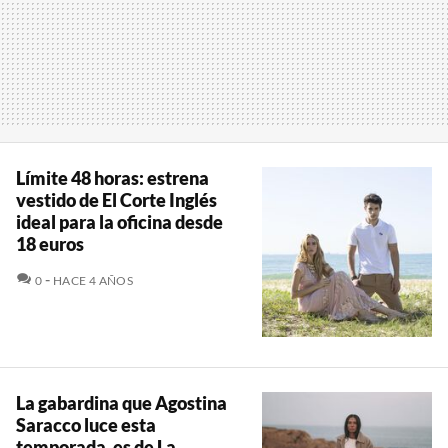
Límite 48 horas: estrena
vestido de El Corte Inglés
ideal para la oficina desde
18 euros
COMENTARIOS
0
HACE 4 AÑOS
La gabardina que Agostina
Saracco luce esta
temporada, es de La