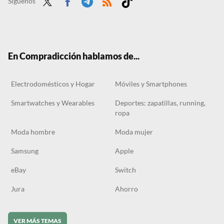
Síguenos
Twit
Face
Tele
RSS
Tikt
ter
boo
gra
ok
k
m
En Compradicción hablamos de...
Electrodomésticos y Hogar
Móviles y Smartphones
Smartwatches y Wearables
Deportes: zapatillas, running,
ropa
Moda hombre
Moda mujer
Samsung
Apple
eBay
Switch
Jura
Ahorro
VER MÁS TEMAS