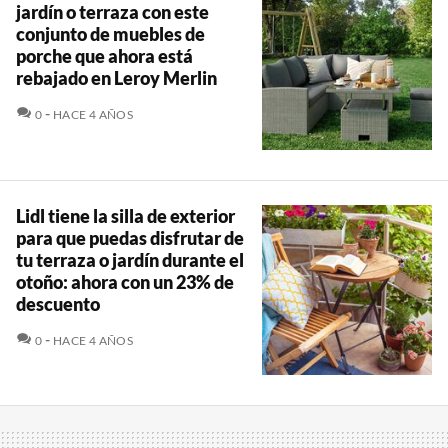
jardín o terraza con este
conjunto de muebles de
porche que ahora está
rebajado en Leroy Merlin
COMENTARIOS
0
HACE 4 AÑOS
Lidl tiene la silla de exterior
para que puedas disfrutar de
tu terraza o jardín durante el
otoño: ahora con un 23% de
descuento
COMENTARIOS
0
HACE 4 AÑOS