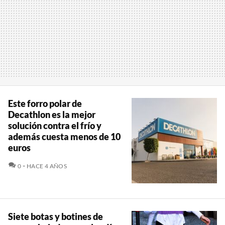
Este forro polar de
Decathlon es la mejor
solución contra el frío y
además cuesta menos de 10
euros
COMENTARIOS
0
HACE 4 AÑOS
Siete botas y botines de