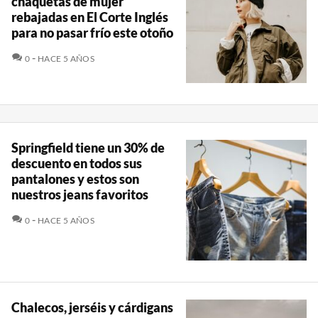
chaquetas de mujer
rebajadas en El Corte Inglés
para no pasar frío este otoño
COMENTARIOS
0
HACE 5 AÑOS
Springfield tiene un 30% de
descuento en todos sus
pantalones y estos son
nuestros jeans favoritos
COMENTARIOS
0
HACE 5 AÑOS
Chalecos, jerséis y cárdigans