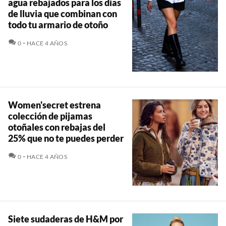
agua rebajados para los días
de lluvia que combinan con
todo tu armario de otoño
COMENTARIOS
0
HACE 4 AÑOS
Women'secret estrena
colección de pijamas
otoñales con rebajas del
25% que no te puedes perder
COMENTARIOS
0
HACE 4 AÑOS
Siete sudaderas de H&M por