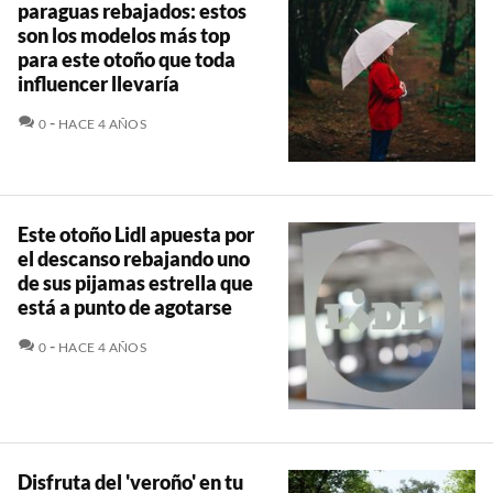
paraguas rebajados: estos
son los modelos más top
para este otoño que toda
influencer llevaría
COMENTARIOS
0
HACE 4 AÑOS
Este otoño Lidl apuesta por
el descanso rebajando uno
de sus pijamas estrella que
está a punto de agotarse
COMENTARIOS
0
HACE 4 AÑOS
Disfruta del 'veroño' en tu