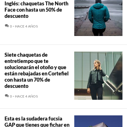
Inglés: chaquetas The North
Face con hasta un 50% de
descuento
COMENTARIOS
0
HACE 4 AÑOS
Siete chaquetas de
entretiempo que te
solucionarán el otoño y que
están rebajadas en Cortefiel
con hasta un 70% de
descuento
COMENTARIOS
0
HACE 4 AÑOS
Esta es la sudadera fucsia
GAP que tienes que fichar en