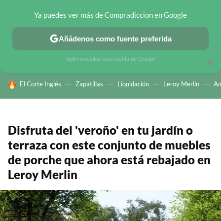
Ya puedes ver más de Compradiccion en Google
CHOLLOS TELEGRAM
OFERTAS EN MÓVILES
OFERTAS EN 
Añádenos como fuente preferida
Solo necesitas una cuenta de Google
×
HOY SE HABLA DE
El Corte Inglés
Zapatillas
Liquidación
Leroy Merlin
A
Disfruta del 'veroño' en tu jardín o
terraza con este conjunto de muebles
de porche que ahora está rebajado en
Leroy Merlin