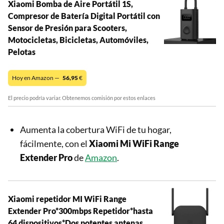
Xiaomi Bomba de Aire Portátil 1S,
Compresor de Batería Digital Portátil con
Sensor de Presión para Scooters,
Motocicletas, Bicicletas, Automóviles,
Pelotas
Hoy en Amazon —
56,95
€
El precio podría variar. Obtenemos comisión por estos enlaces
Aumenta la cobertura WiFi de tu hogar,
fácilmente, con el
Xiaomi Mi WiFi Range
Extender Pro
de
Amazon
.
Xiaomi repetidor MI WiFi Range
Extender Pro*300mbps Repetidor*hasta
64 dispositivos*Dos potentes antenas