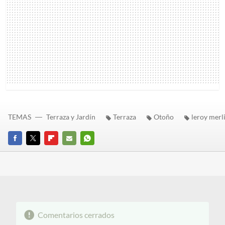
TEMAS
Terraza y Jardín
Terraza
Otoño
leroy merl
FACEBOOK
TWITTER
FLIPBOARD
E-
WHATSAPP
MAIL
Comentarios cerrados