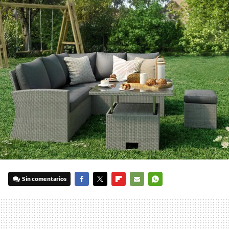
Sin comentarios
FACEBOOK
TWITTER
FLIPBOARD
E-
WHATSAPP
MAIL