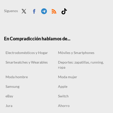
El outlet de Leroy Merlin te va a hacer ganar espacio en el armario con un accesorio que parece magia
Ponte cachas sin salir de casa con este banco de abdominales superventas
Síguenos
Twit
Face
Tele
RSS
Tikt
ter
boo
gra
ok
k
m
En Compradicción hablamos de...
Electrodomésticos y Hogar
Móviles y Smartphones
Smartwatches y Wearables
Deportes: zapatillas, running,
ropa
Moda hombre
Moda mujer
Samsung
Apple
eBay
Switch
Jura
Ahorro