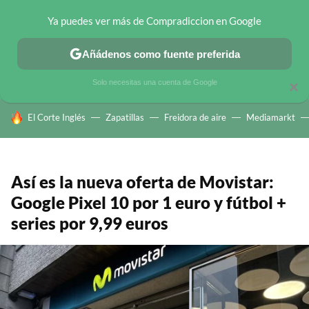
Ya puedes ver más de Compradiccion en Google
CHOLLOS TELEGRAM
OFERTAS EN MÓVILES
OFERTAS EN 
Añádenos como fuente preferida
Solo necesitas una cuenta de Google
×
HOY SE HABLA DE
El Corte Inglés
Zapatillas
Freidora de aire
Mediamarkt
Así es la nueva oferta de Movistar:
Google Pixel 10 por 1 euro y fútbol +
series por 9,99 euros