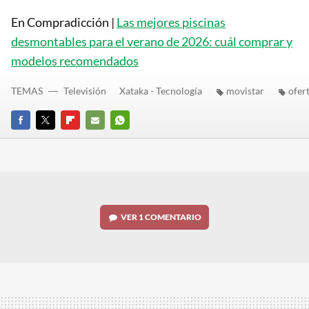
En Compradicción |
Las mejores piscinas
desmontables para el verano de 2026: cuál comprar y
modelos recomendados
TEMAS
Televisión
Xataka - Tecnología
movistar
ofer
FACEBOOK
TWITTER
FLIPBOARD
E-
WHATSAPP
MAIL
VER
1 COMENTARIO