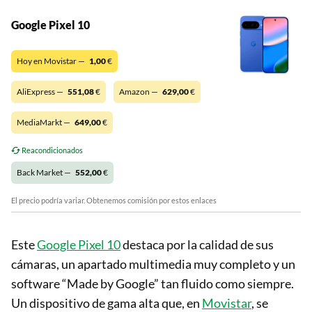
Google Pixel 10
Hoy en Movistar —
1,00
€
AliExpress —
551,08
€
Amazon —
629,00
€
MediaMarkt —
649,00
€
Reacondicionados
Back Market —
552,00
€
El precio podría variar. Obtenemos comisión por estos enlaces
Este
Google Pixel 10
destaca por la calidad de sus
cámaras, un apartado multimedia muy completo y un
software “Made by Google” tan fluido como siempre.
Un dispositivo de gama alta que, en
Movistar
, se