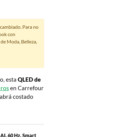
r cambiado. Para no
ook con
s de Moda, Belleza,
o, esta
QLED de
uros
en Carrefour
 habrá costado
AI, 60 Hz, Smart