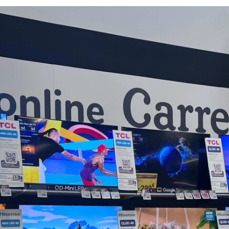
FACEBOOK
TWITTER
FLIPBOARD
E-
MAIL