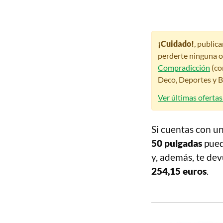
¡Cuidado!
, public
perderte ninguna o
Compradicción
(co
Deco, Deportes y Be
Ver últimas ofertas
Si cuentas con u
50 pulgadas
pued
y, además, te de
254,15 euros
.