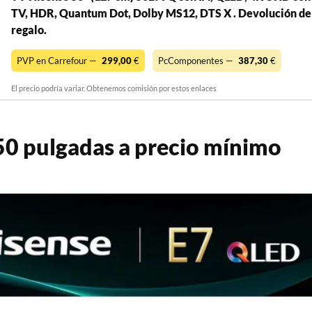
TV, HDR, Quantum Dot, Dolby MS12, DTS X . Devolución de
regalo.
PVP en Carrefour —
299,00
€
PcComponentes —
387,30
€
El precio podría variar. Obtenemos comisión por estos enlaces
0 pulgadas a precio mínimo