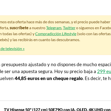
amos esta oferta hace más de dos semanas, y el precio puede habe
ferta,
suscríbete
a nuestro
Telegram
,
Twitter
o síguenos en Faceb
n todas las ofertas) y
Compradicción Lifestyle
(solo con las oferta
bés) y las recibirás en cuanto las descubramos.
 de televisión »
n presupuesto ajustado y no dispones de mucho espaci
e ser una apuesta segura. Hoy su precio baja a
299 e
vuelven
44,85 euros en un cheque regalo
. Es decir, te
TV Hisense 50" (127 cm) 50E79Q con IA, QLED, 4K UHD con 