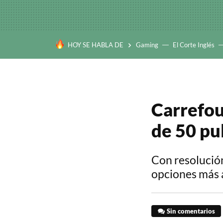
HOY SE HABLA DE
Gaming
El Corte Inglés
Carrefou
de 50 pu
Con resolución
opciones más a
Sin comentarios