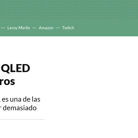
Leroy Merlin
Amazon
Twitch
V QLED
ros
 es una de las
ar demasiado