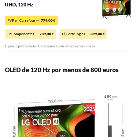
UHD, 120 Hz
PVP en Carrefour —
779,00
€
PcComponentes —
789,00
€
El Corte Inglés —
899,00
€
El precio podría variar. Obtenemos comisión por estos enlaces
OLED de 120 Hz por menos de 800 euros