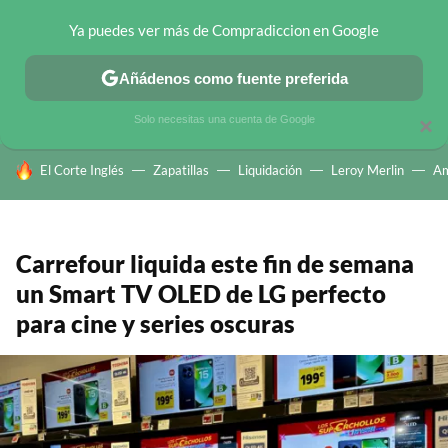
Ya puedes ver más de Compradiccion en Google
CHOLLOS TELEGRAM
OFERTAS EN MÓVILES
OFERTAS EN 
Añádenos como fuente preferida
Solo necesitas una cuenta de Google
×
HOY SE HABLA DE
El Corte Inglés
Zapatillas
Liquidación
Leroy Merlin
A
Carrefour liquida este fin de semana
un Smart TV OLED de LG perfecto
para cine y series oscuras