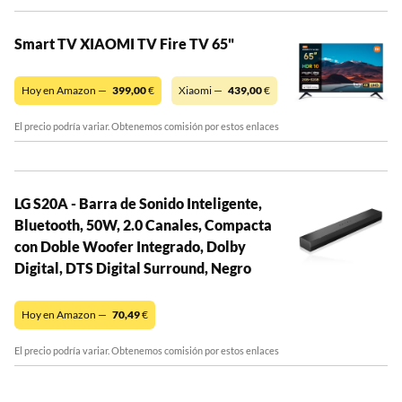
Smart TV XIAOMI TV Fire TV 65"
Hoy en Amazon —
399,00
€
Xiaomi —
439,00
€
El precio podría variar. Obtenemos comisión por estos enlaces
LG S20A - Barra de Sonido Inteligente,
Bluetooth, 50W, 2.0 Canales, Compacta
con Doble Woofer Integrado, Dolby
Digital, DTS Digital Surround, Negro
Hoy en Amazon —
70,49
€
El precio podría variar. Obtenemos comisión por estos enlaces