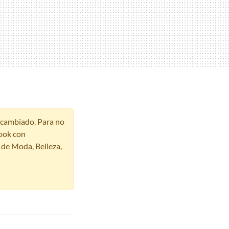
r cambiado. Para no
ook con
s de Moda, Belleza,