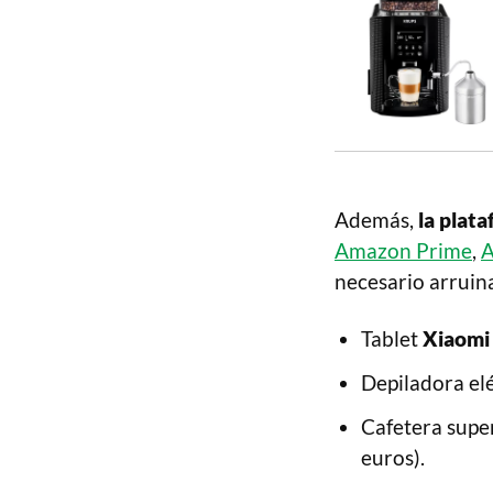
Además,
la plat
Amazon Prime
,
A
necesario arruina
Tablet
Xiaomi
Depiladora el
Cafetera sup
euros).