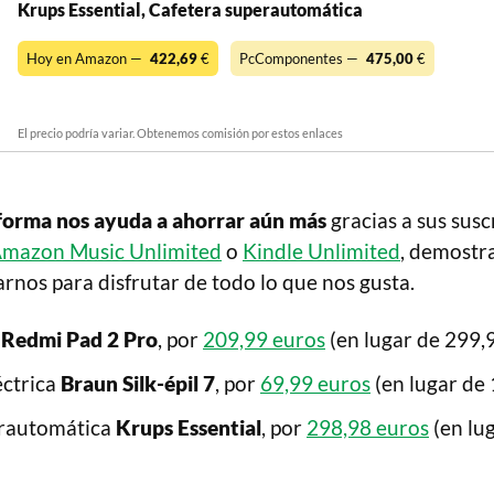
Krups Essential, Cafetera superautomática
Hoy en Amazon —
422,69
€
PcComponentes —
475,00
€
El precio podría variar. Obtenemos comisión por estos enlaces
aforma nos ayuda a ahorrar aún más
gracias a sus sus
mazon Music Unlimited
o
Kindle Unlimited
, demostr
rnos para disfrutar de todo lo que nos gusta.
 Redmi Pad 2 Pro
, por
209,99 euros
(en lugar de 299,9
éctrica
Braun Silk-épil 7
, por
69,99 euros
(en lugar de 
erautomática
Krups Essential
, por
298,98 euros
(en lu