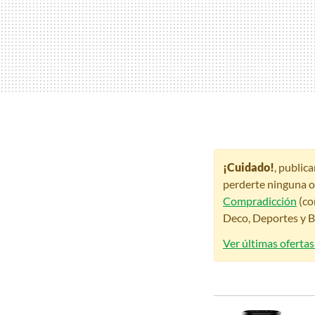
¡Cuidado!
, public
perderte ninguna o
Compradicción
(co
Deco, Deportes y Be
Ver últimas ofertas