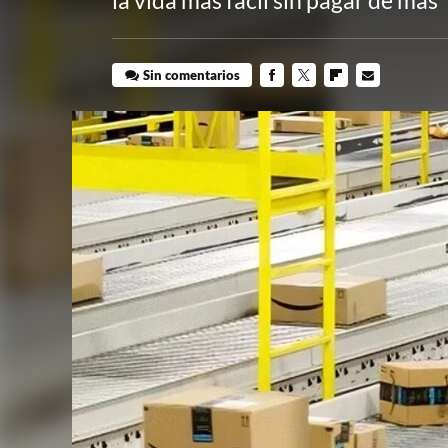
la vida más fácil sin pagar de más
Sin comentarios
FACEBOOK
TWITTER
FLIPBOARD
E-
MAIL