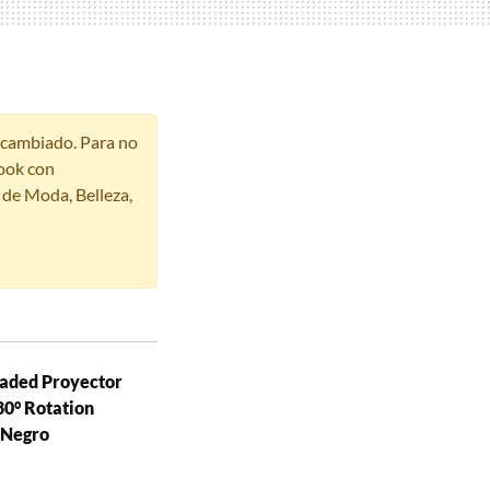
r cambiado. Para no
ook con
s de Moda, Belleza,
raded Proyector
80° Rotation
 Negro