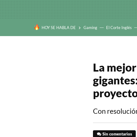
HOY SE HABLA DE
Gaming
El Corte Inglés
La mejor
gigantes
proyecto
Con resolució
Sin comentarios