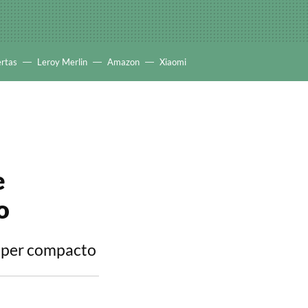
ertas
Leroy Merlin
Amazon
Xiaomi
e
o
súper compacto