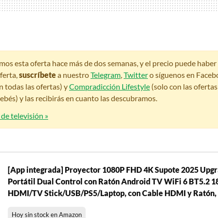
amos esta oferta hace más de dos semanas, y el precio puede habe
ferta,
suscríbete
a nuestro
Telegram
,
Twitter
o síguenos en Faceb
n todas las ofertas) y
Compradicción Lifestyle
(solo con las oferta
bés) y las recibirás en cuanto las descubramos.
 de televisión »
[App integrada] Proyector 1080P FHD 4K Supote 2025 Upg
Portátil Dual Control con Ratón Android TV WiFi 6 BT5.2 1
HDMI/TV Stick/USB/PS5/Laptop, con Cable HDMI y Ratón,
Hoy sin stock en Amazon