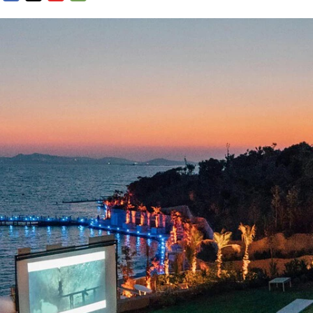
FACEBOOK
TWITTER
FLIPBOARD
E-
MAIL