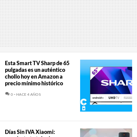
Esta Smart TV Sharp de 65
pulgadas es un auténtico
chollo hoy en Amazon a
precio mínimo histórico
COMENTARIOS
0
HACE 4 AÑOS
Días Sin IVA Xiaomi: