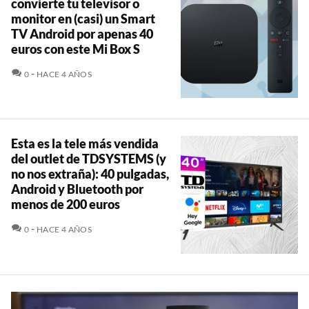
convierte tu televisor o
monitor en (casi) un Smart
TV Android por apenas 40
euros con este Mi Box S
COMENTARIOS
0
HACE 4 AÑOS
Esta es la tele más vendida
del outlet de TDSYSTEMS (y
no nos extraña): 40 pulgadas,
Android y Bluetooth por
menos de 200 euros
COMENTARIOS
0
HACE 4 AÑOS