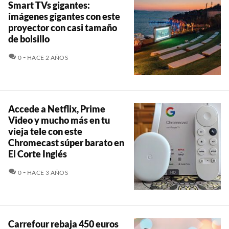
Smart TVs gigantes:
imágenes gigantes con este
proyector con casi tamaño
de bolsillo
COMENTARIOS
0
HACE 2 AÑOS
Accede a Netflix, Prime
Video y mucho más en tu
vieja tele con este
Chromecast súper barato en
El Corte Inglés
COMENTARIOS
0
HACE 3 AÑOS
Carrefour rebaja 450 euros