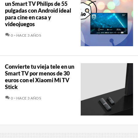
un Smart TV Philips de 55
pulgadas con Android ideal
para cine en casa y
videojuegos
COMENTARIOS
0
HACE 3 AÑOS
Convierte tu vieja tele en un
Smart TV por menos de 30
euros con el Xiaomi Mi TV
Stick
COMENTARIOS
0
HACE 3 AÑOS