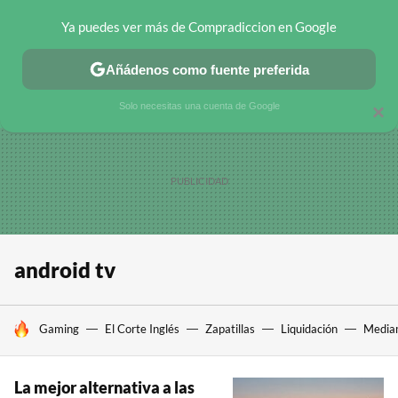
Ya puedes ver más de Compradiccion en Google
CHOLLOS TELEGRAM
OFERTAS EN MÓVILES
OFERTAS EN 
Añádenos como fuente preferida
Solo necesitas una cuenta de Google
×
android tv
HOY SE HABLA DE
Gaming
El Corte Inglés
Zapatillas
Liquidación
Media
La mejor alternativa a las