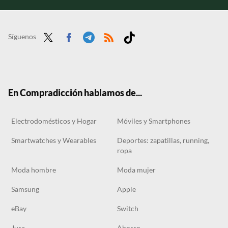
Síguenos
Twit
Face
Tele
RSS
Tikt
ter
boo
gra
ok
k
m
En Compradicción hablamos de...
Electrodomésticos y Hogar
Móviles y Smartphones
Smartwatches y Wearables
Deportes: zapatillas, running,
ropa
Moda hombre
Moda mujer
Samsung
Apple
eBay
Switch
Jura
Ahorro