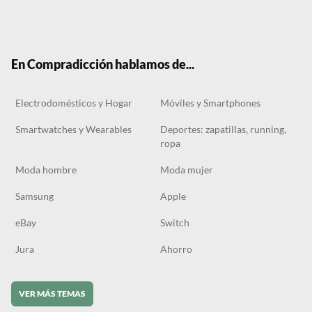
Twit
Face
Tele
RSS
Tikt
ter
boo
gra
ok
k
m
En Compradicción hablamos de...
Electrodomésticos y Hogar
Móviles y Smartphones
Smartwatches y Wearables
Deportes: zapatillas, running,
ropa
Moda hombre
Moda mujer
Samsung
Apple
eBay
Switch
Jura
Ahorro
VER MÁS TEMAS