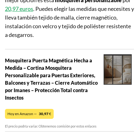
mejor opción es esta
mosquitera personalizable
por
20,97 euros
. Puedes elegir las medidas que necesites y
lleva también tejido de malla, cierre magnético,
instalación con velcro y tejido de poliéster resistente
a desgarros.
Mosquitera Puerta Magnética Hecha a
Medida – Cortina Mosquitera
Personalizable para Puertas Exteriores,
Balcones y Terrazas – Cierre Automático
por Imanes – Protección Total contra
Insectos
Hoy en Amazon —
30,97
€
El precio podría variar. Obtenemos comisión por estos enlaces