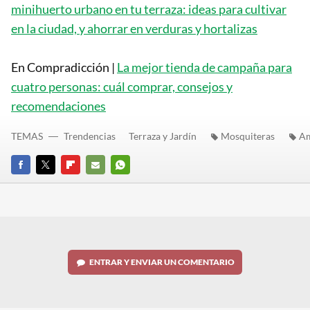
minihuerto urbano en tu terraza: ideas para cultivar
en la ciudad, y ahorrar en verduras y hortalizas
En Compradicción |
La mejor tienda de campaña para
cuatro personas: cuál comprar, consejos y
recomendaciones
TEMAS
Trendencias
Terraza y Jardín
Mosquiteras
A
FACEBOOK
TWITTER
FLIPBOARD
E-
WHATSAPP
MAIL
ENTRAR Y ENVIAR UN COMENTARIO