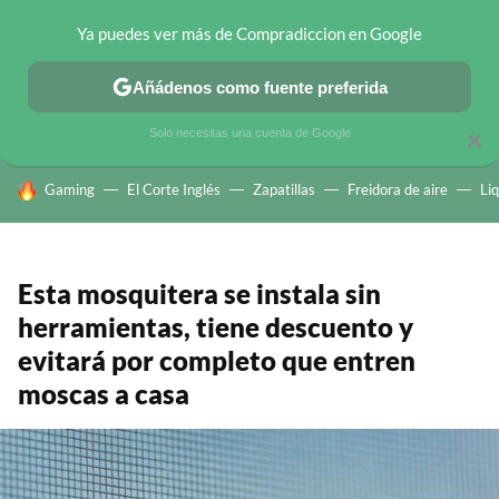
Ya puedes ver más de Compradiccion en Google
CHOLLOS TELEGRAM
OFERTAS EN MÓVILES
OFERTAS EN 
Añádenos como fuente preferida
Solo necesitas una cuenta de Google
×
HOY SE HABLA DE
Gaming
El Corte Inglés
Zapatillas
Freidora de aire
Li
Esta mosquitera se instala sin
herramientas, tiene descuento y
evitará por completo que entren
moscas a casa