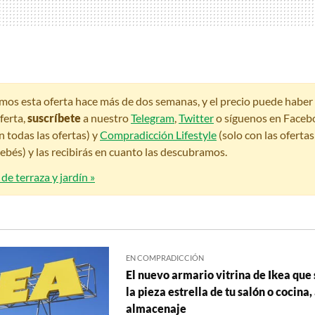
amos esta oferta hace más de dos semanas, y el precio puede habe
ferta,
suscríbete
a nuestro
Telegram
,
Twitter
o síguenos en Faceb
n todas las ofertas) y
Compradicción Lifestyle
(solo con las oferta
bés) y las recibirás en cuanto las descubramos.
de terraza y jardín »
EN COMPRADICCIÓN
El nuevo armario vitrina de Ikea que 
la pieza estrella de tu salón o cocina
almacenaje