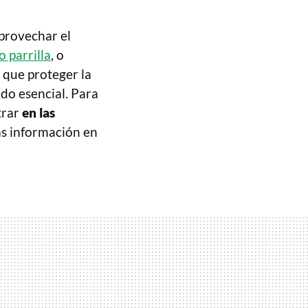
provechar el
 parrilla
, o
 que proteger la
do esencial. Para
trar
en las
ás información en