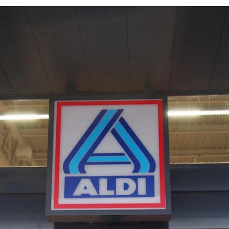
FACEBOOK
TWITTER
FLIPBOARD
E-
MAIL