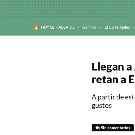
HOY SE HABLA DE
Gaming
El Corte Inglés
Llegan a
retan a 
A partir de es
gustos
Sin comentarios