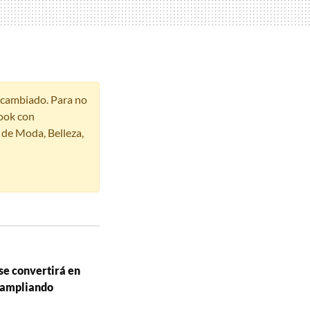
r cambiado. Para no
ook con
s de Moda, Belleza,
se convertirá en
, ampliando