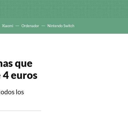
Xiaomi
Ordenador
Nintendo Switch
has que
e 4 euros
todos los