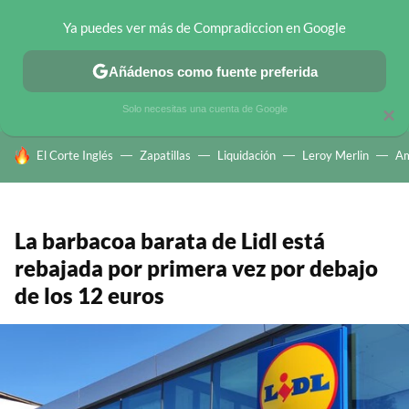
Ya puedes ver más de Compradiccion en Google
CHOLLOS TELEGRAM
OFERTAS EN MÓVILES
OFERTAS EN 
Añádenos como fuente preferida
Solo necesitas una cuenta de Google
×
HOY SE HABLA DE
El Corte Inglés
Zapatillas
Liquidación
Leroy Merlin
A
La barbacoa barata de Lidl está
rebajada por primera vez por debajo
de los 12 euros