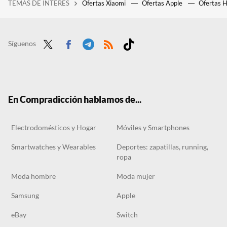
TEMAS DE INTERÉS
Ofertas Xiaomi
Ofertas Apple
Ofertas 
Hoy empieza la canícula y los meteorólogos lo tienen claro: "Pintan bastos para las regiones mediterráneas de España"
El outlet de Carrefour liquida la pérgola desmontable con mosquitera que resiste a la lluvia y no supera los 80 euros
Hoy llega a Lidl el cortacésped recargable y económico con el que poner a punto el jardín en poco tiempo
Síguenos
Twit
Face
Tele
RSS
Tikt
ter
boo
gra
ok
k
m
En Compradicción hablamos de...
Electrodomésticos y Hogar
Móviles y Smartphones
Smartwatches y Wearables
Deportes: zapatillas, running,
ropa
Moda hombre
Moda mujer
Samsung
Apple
eBay
Switch