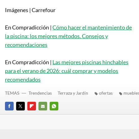
Imágenes | Carrefour
En Compradicción |
Cómo hacer el mantenimiento de
la piscina: los mejores métodos. Consejos y
recomendaciones
En Compradicción |
Las mejores piscinas hinchables
para el verano de 2026: cuál comprar y modelos
recomendados
TEMAS
Trendencias
Terraza y Jardín
ofertas
muebles
FACEBOOK
TWITTER
FLIPBOARD
E-
WHATSAPP
MAIL