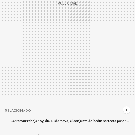
RELACIONADO
Carrefour rebaja hoy, día 13 de mayo, el conjunto de jardín perfecto para renovar la terraza por menos de 180 euros
Carrefour rebaja desde hoy, 18 de mayo, este conjunto de jardín elegante y resistente por menos de 200 euros