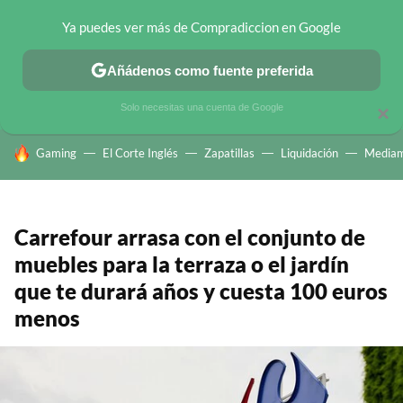
Ya puedes ver más de Compradiccion en Google
CHOLLOS TELEGRAM
OFERTAS EN MÓVILES
OFERTAS EN 
Añádenos como fuente preferida
Solo necesitas una cuenta de Google
×
HOY SE HABLA DE
Gaming
El Corte Inglés
Zapatillas
Liquidación
Mediam
Carrefour arrasa con el conjunto de
muebles para la terraza o el jardín
que te durará años y cuesta 100 euros
menos