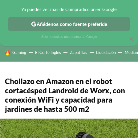
Ya puedes ver más de Compradiccion en Google
CHOLLOS TELEGRAM
OFERTAS EN MÓVILES
OFERTAS EN 
Añádenos como fuente preferida
Solo necesitas una cuenta de Google
×
HOY SE HABLA DE
Gaming
El Corte Inglés
Zapatillas
Liquidación
Mediam
Chollazo en Amazon en el robot
cortacésped Landroid de Worx, con
conexión WiFi y capacidad para
jardines de hasta 500 m2