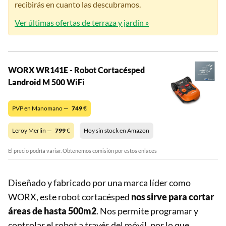
recibirás en cuanto las descubramos.
Ver últimas ofertas de terraza y jardín »
WORX WR141E - Robot Cortacésped
Landroid M 500 WiFi
PVP en Manomano —
749
€
Leroy Merlin —
799
€
Hoy sin stock en Amazon
El precio podría variar. Obtenemos comisión por estos enlaces
Diseñado y fabricado por una marca líder como
WORX, este robot cortacésped
nos sirve para cortar
áreas de hasta 500m2
. Nos permite programar y
controlar el robot a través del móvil, por lo que