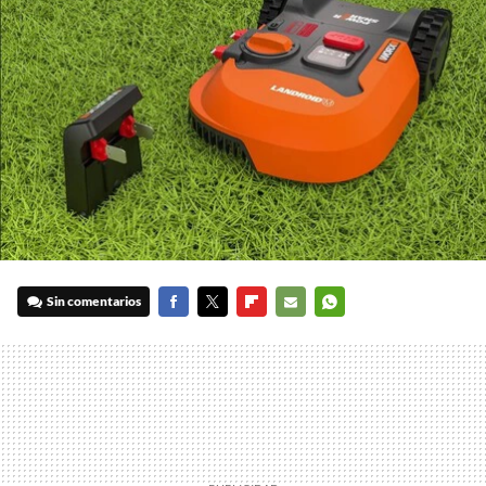
Sin comentarios
FACEBOOK
TWITTER
FLIPBOARD
E-
WHATSAPP
MAIL