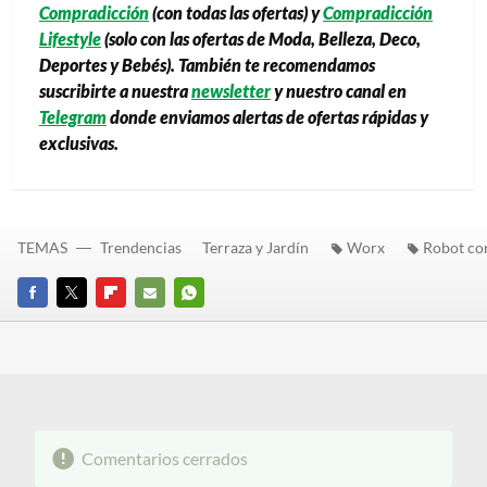
Compradicción
(con todas las ofertas) y
Compradicción
Lifestyle
(solo con las ofertas de Moda, Belleza, Deco,
Deportes y Bebés). También te recomendamos
suscribirte a nuestra
newsletter
y nuestro canal en
Telegram
donde enviamos alertas de ofertas rápidas y
exclusivas.
TEMAS
Trendencias
Terraza y Jardín
Worx
Robot co
FACEBOOK
TWITTER
FLIPBOARD
E-
WHATSAPP
MAIL
Comentarios cerrados