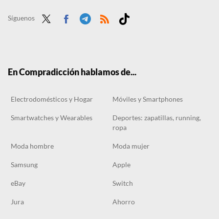
El Corte Inglés triunfa con las rebajas en zapatillas Asics con hasta un 70% de descuento en su outlet
Síguenos
Twit
Face
Tele
RSS
Tikt
ter
boo
gra
ok
k
m
En Compradicción hablamos de...
Electrodomésticos y Hogar
Móviles y Smartphones
Smartwatches y Wearables
Deportes: zapatillas, running,
ropa
Moda hombre
Moda mujer
Samsung
Apple
eBay
Switch
Jura
Ahorro