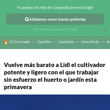
Ya puedes ver más de Compradiccion en Google
CHOLLOS TELEGRAM
OFERTAS EN MÓVILES
OFERTAS EN 
Añádenos como fuente preferida
Solo necesitas una cuenta de Google
×
HOY SE HABLA DE
El Corte Inglés
Zapatillas
Liquidación
Leroy Merlin
A
Vuelve más barato a Lidl el cultivador
potente y ligero con el que trabajar
sin esfuerzo el huerto o jardín esta
primavera