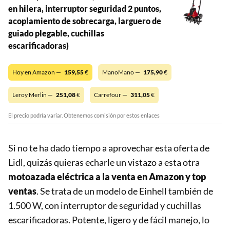
en hilera, interruptor seguridad 2 puntos,
acoplamiento de sobrecarga, larguero de
guiado plegable, cuchillas
escarificadoras)
Hoy en Amazon —
159,55
€
ManoMano —
175,90
€
Leroy Merlin —
251,08
€
Carrefour —
311,05
€
El precio podría variar. Obtenemos comisión por estos enlaces
Si no te ha dado tiempo a aprovechar esta oferta de
Lidl, quizás quieras echarle un vistazo a esta otra
motoazada eléctrica a la venta en Amazon y top
ventas
. Se trata de un modelo de Einhell también de
1.500 W, con interruptor de seguridad y cuchillas
escarificadoras. Potente, ligero y de fácil manejo, lo