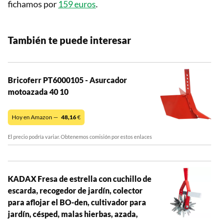
fichamos por
159 euros
.
También te puede interesar
Bricoferr PT6000105 - Asurcador
motoazada 40 10
Hoy en Amazon —
48,16
€
El precio podría variar. Obtenemos comisión por estos enlaces
KADAX Fresa de estrella con cuchillo de
escarda, recogedor de jardín, colector
para aflojar el BO-den, cultivador para
jardín, césped, malas hierbas, azada,