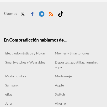
Liquidación en El Corte Inglés: zapatillas Adidas con geniales descuentos para estrenar esta temporada
Skechers lanza las zapatillas más cómodas, bonitas y útiles para primavera con un descuento del 45% y todas las tallas
Síguenos
Twit
Face
Tele
RSS
Tikt
ter
boo
gra
ok
k
m
En Compradicción hablamos de...
Electrodomésticos y Hogar
Móviles y Smartphones
Smartwatches y Wearables
Deportes: zapatillas, running,
ropa
Moda hombre
Moda mujer
Samsung
Apple
eBay
Switch
Jura
Ahorro