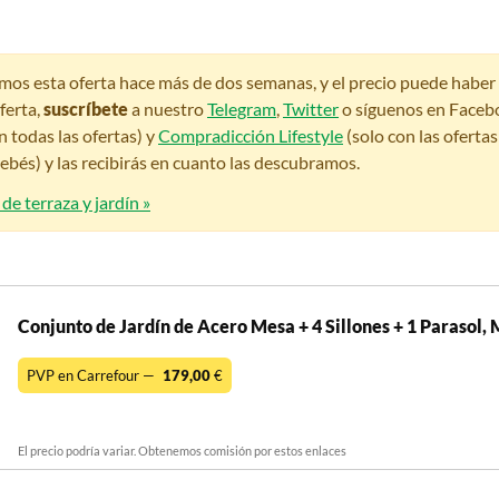
amos esta oferta hace más de dos semanas, y el precio puede habe
ferta,
suscríbete
a nuestro
Telegram
,
Twitter
o síguenos en Faceb
n todas las ofertas) y
Compradicción Lifestyle
(solo con las oferta
bés) y las recibirás en cuanto las descubramos.
de terraza y jardín »
Conjunto de Jardín de Acero Mesa + 4 Sillones + 1 Parasol,
PVP en Carrefour —
179,00
€
El precio podría variar. Obtenemos comisión por estos enlaces