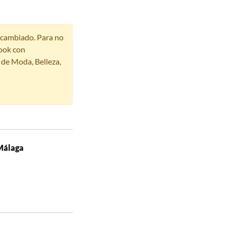
r cambiado. Para no
ook con
s de Moda, Belleza,
 Málaga