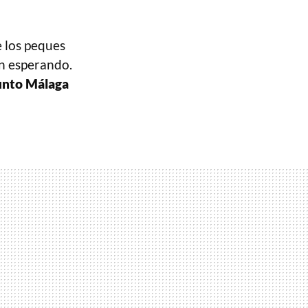
e los peques
án esperando.
unto Málaga