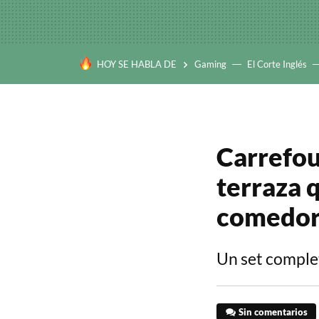
HOY SE HABLA DE
Gaming
El Corte Inglés
Carrefou
terraza 
comedor
Un set complet
Sin comentarios