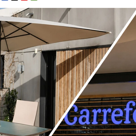
FACEBOOK
TWITTER
FLIPBOARD
E-
MAIL