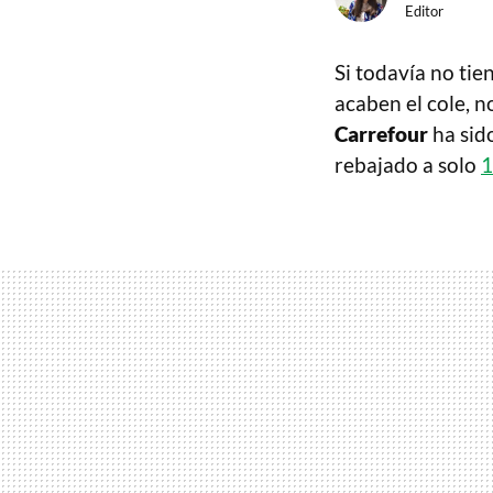
Editor
Si todavía no tie
acaben el cole, 
Carrefour
ha sid
rebajado a solo
1