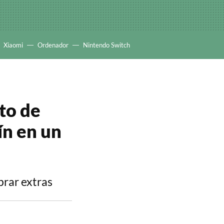
Xiaomi
Ordenador
Nintendo Switch
nto de
ín en un
prar extras