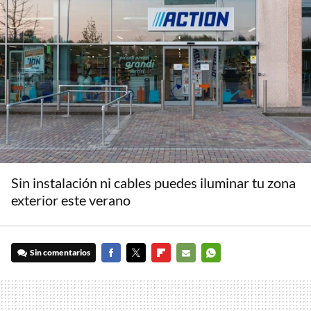
Sin instalación ni cables puedes iluminar tu zona
exterior este verano
Sin comentarios
FACEBOOK
TWITTER
FLIPBOARD
E-
WHATSAPP
MAIL