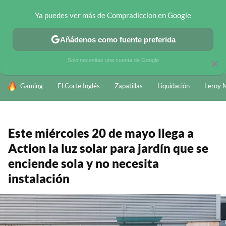
Ya puedes ver más de Compradiccion en Google
CHOLLOS TELEGRAM
OFERTAS EN MÓVILES
OFERTAS EN 
Añádenos como fuente preferida
Solo necesitas una cuenta de Google
×
HOY SE HABLA DE
Gaming
El Corte Inglés
Zapatillas
Liquidación
Leroy M
Este miércoles 20 de mayo llega a
Action la luz solar para jardín que se
enciende sola y no necesita
instalación