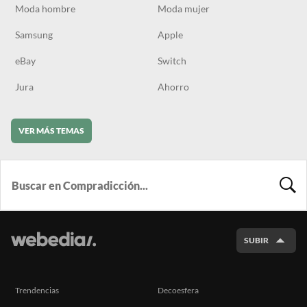
Moda hombre
Moda mujer
Samsung
Apple
eBay
Switch
Jura
Ahorro
VER MÁS TEMAS
BUSCA
SUBIR
Trendencias
Decoesfera