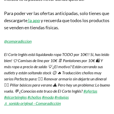
Para poder ver las ofertas anticipadas, solo tienes que
descargarte
la app
y recuerda que todos los productos
se venden en tiendas físicas.
@compradiccion
El Corte Inglés está liquidando ropa TODO por 10€!! Sí, has leído
bien! 👕 Camisas de lino por 10€ 👖 Pantalones por 10€ 🛍️ Y
más ropa a precio de saldo 💡 ¿El motivo? Están cerrando sus
outlets y están soltando stock 😉 🔥 Traducción: chollos muy
serios Perfecto para: 👉🏽 Renovar armario sin dejarte un dineral
👉🏽 Pillar básicos para verano ⚠️ Pero hay un problema: Lo bueno
vuela. 💬 ¿Conocías este truco de El Corte Inglés?
#ofertas
#elcorteingles
#chollos
#moda
#rebajas
♬ sonido original - Compradicción