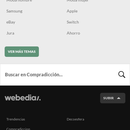
Samsung
Apple
eBay
Switch
Jura
Ahorro
VER MÁS TEMAS
BUSCA
SUBIR
Trendencias
Decoesfera
Compradiccion