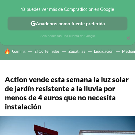
Ya puedes ver más de Compradiccion en Google
CHOLLOS TELEGRAM
OFERTAS EN MÓVILES
OFERTAS EN 
Añádenos como fuente preferida
Solo necesitas una cuenta de Google
×
HOY SE HABLA DE
Gaming
El Corte Inglés
Zapatillas
Liquidación
Mediam
Action vende esta semana la luz solar
de jardín resistente a la lluvia por
menos de 4 euros que no necesita
instalación