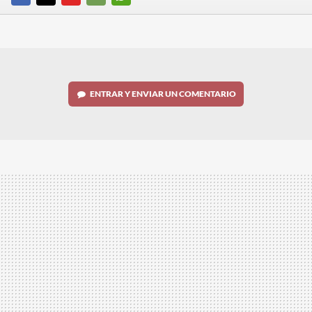
FACEBOOK
TWITTER
FLIPBOARD
E-
WHATSAPP
MAIL
ENTRAR Y ENVIAR UN COMENTARIO