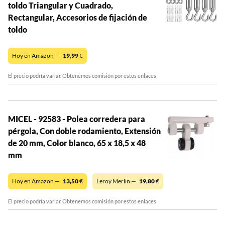
toldo Triangular y Cuadrado,
Rectangular, Accesorios de fijación de
toldo
Hoy en Amazon —
19,99
€
El precio podría variar. Obtenemos comisión por estos enlaces
MICEL - 92583 - Polea corredera para
pérgola, Con doble rodamiento, Extensión
de 20 mm, Color blanco, 65 x 18,5 x 48
mm
Hoy en Amazon —
13,50
€
Leroy Merlin —
19,80
€
El precio podría variar. Obtenemos comisión por estos enlaces