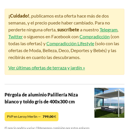
¡Cuidado!
, publicamos esta oferta hace más de dos
semanas, y el precio puede haber cambiado. Para no
perderte ninguna oferta,
suscríbete
a nuestro
Telegram
,
Twitter
o síguenos en Facebook con
Compradicción
(con
todas las ofertas) y
Compradicción Lifestyle
(solo con las
ofertas de Moda, Belleza, Deco, Deportes y Bebés) y las
recibirás en cuanto las descubramos.
Ver últimas ofertas de terraza y jardín »
Pérgola de aluminio Palillería Niza
blanco y toldo gris de 400x300 cm
PVP en Leroy Merlin —
799,00
€
El precio podría variar. Obtenemos comisión por estos enlaces