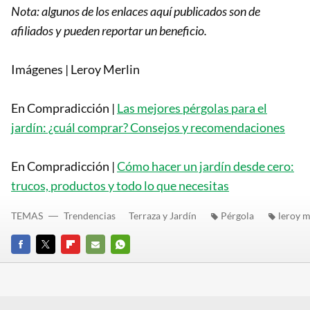
Nota: algunos de los enlaces aquí publicados son de
afiliados y pueden reportar un beneficio.
Imágenes | Leroy Merlin
En Compradicción |
Las mejores pérgolas para el
jardín: ¿cuál comprar? Consejos y recomendaciones
En Compradicción |
Cómo hacer un jardín desde cero:
trucos, productos y todo lo que necesitas
TEMAS
Trendencias
Terraza y Jardín
Pérgola
leroy m
FACEBOOK
TWITTER
FLIPBOARD
E-
WHATSAPP
MAIL