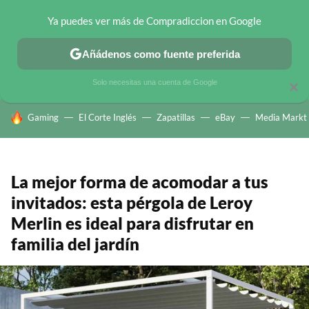
Ya puedes ver más de Compradiccion en Google
CHOLLOS TELEGRAM
OFERTAS EN MÓVILES
OFERTAS EN 
Añádenos como fuente preferida
Solo necesitas una cuenta de Google
×
HOY SE HABLA DE
Gaming
El Corte Inglés
Zapatillas
eBay
Media Markt
La mejor forma de acomodar a tus
invitados: esta pérgola de Leroy
Merlin es ideal para disfrutar en
familia del jardín