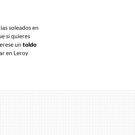
días soleados en
ue si quieres
nterese un
toldo
r en Leroy