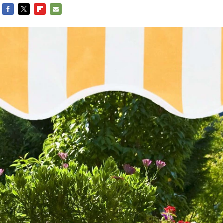
FACEBOOK
TWITTER
FLIPBOARD
E-
MAIL