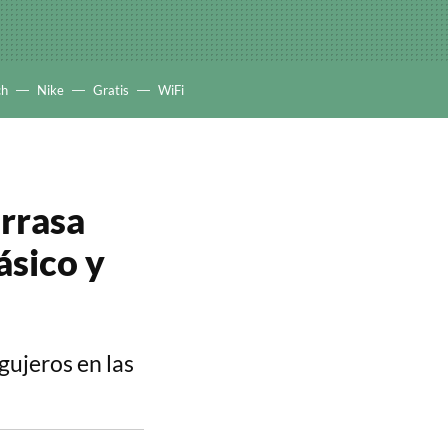
ch
Nike
Gratis
WiFi
arrasa
ásico y
gujeros en las