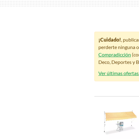
¡Cuidado!
, public
perderte ninguna o
Compradicción
(co
Deco, Deportes y Be
Ver últimas ofertas 