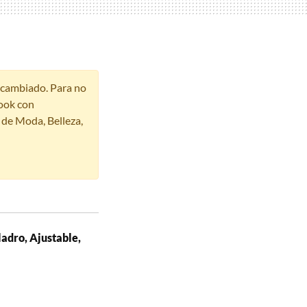
r cambiado. Para no
ook con
s de Moda, Belleza,
ladro, Ajustable,