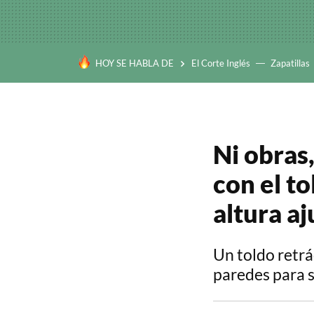
HOY SE HABLA DE
El Corte Inglés
Zapatillas
Ni obras
con el to
altura aj
Un toldo retrá
paredes para su