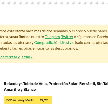
amos esta oferta hace más de dos semanas, y el precio puede habe
ferta,
suscríbete
a nuestro
Telegram
,
Twitter
o síguenos en Faceb
n todas las ofertas) y
Compradicción Lifestyle
(solo con las oferta
bés) y las recibirás en cuanto las descubramos.
de terraza y jardín »
Relaxdays Toldo de Vela, Protección Solar, Retráctil, Sin Ta
Amarillo y Blanco
PVP en Leroy Merlin —
79,99
€