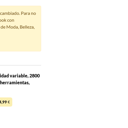
r cambiado. Para no
ook con
s de Moda, Belleza,
dad variable, 2800
 herramientas,
4,99
€