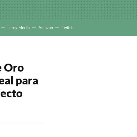
Leroy Merlin
Amazon
Twitch
de Oro
eal para
fecto