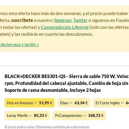
amos esta oferta hace más de dos semanas, y el precio puede habe
ferta,
suscríbete
a nuestro
Telegram
,
Twitter
o síguenos en Faceb
n todas las ofertas) y
Compradicción Lifestyle
(solo con las oferta
bés) y las recibirás en cuanto las descubramos.
de terraza y jardín »
BLACK+DECKER BES301-QS - Sierra de sable 750 W, Veloci
rpm, Profundidad del cabezal ajustable, Cambio de hoja sin
Soporte de rama desmontable, Incluye 2 hojas
Hoy en Amazon —
51,95
€
Ebay —
63,34
€
El Corte Inglés —
6
Leroy Merlin —
85,33
€
PcComponentes —
108,72
€
El precio podría variar. Obtenemos comisión por estos enlaces