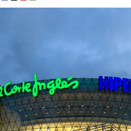
FACEBOOK
TWITTER
FLIPBOARD
E-
MAIL