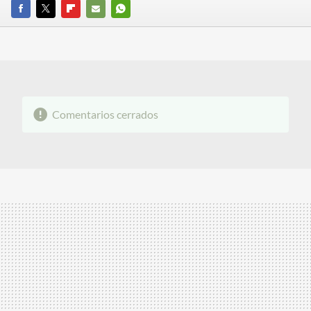
FACEBOOK
TWITTER
FLIPBOARD
E-
WHATSAPP
MAIL
Comentarios cerrados