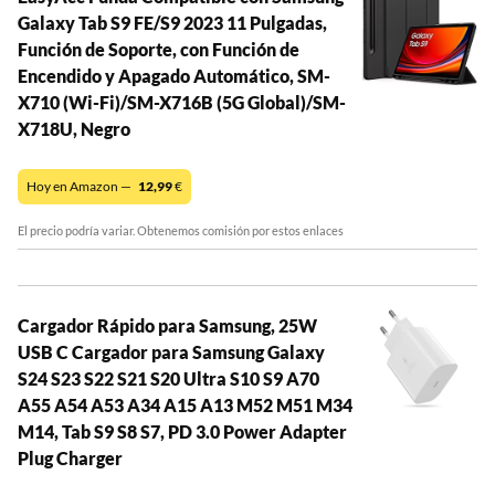
Galaxy Tab S9 FE/S9 2023 11 Pulgadas,
Función de Soporte, con Función de
Encendido y Apagado Automático, SM-
X710 (Wi-Fi)/SM-X716B (5G Global)/SM-
X718U, Negro
Hoy en Amazon —
12,99
€
El precio podría variar. Obtenemos comisión por estos enlaces
Cargador Rápido para Samsung, 25W
USB C Cargador para Samsung Galaxy
S24 S23 S22 S21 S20 Ultra S10 S9 A70
A55 A54 A53 A34 A15 A13 M52 M51 M34
M14, Tab S9 S8 S7, PD 3.0 Power Adapter
Plug Charger