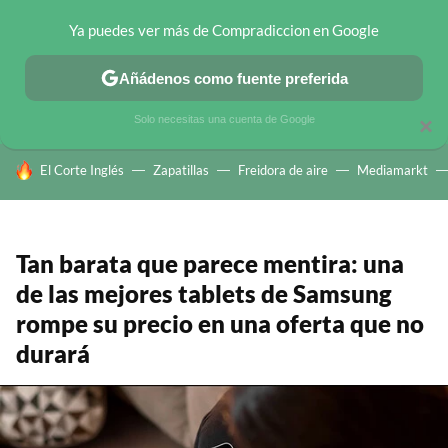
Ya puedes ver más de Compradiccion en Google
CHOLLOS TELEGRAM
OFERTAS EN MÓVILES
OFERTAS EN 
Añádenos como fuente preferida
Solo necesitas una cuenta de Google
×
HOY SE HABLA DE
El Corte Inglés
Zapatillas
Freidora de aire
Mediamarkt
Tan barata que parece mentira: una
de las mejores tablets de Samsung
rompe su precio en una oferta que no
durará