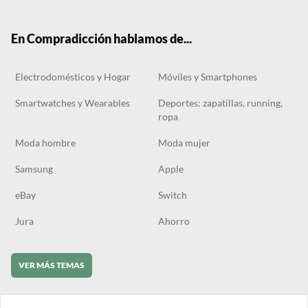
ter
boo
gra
ok
k
m
En Compradicción hablamos de...
Electrodomésticos y Hogar
Móviles y Smartphones
Smartwatches y Wearables
Deportes: zapatillas, running,
ropa
Moda hombre
Moda mujer
Samsung
Apple
eBay
Switch
Jura
Ahorro
VER MÁS TEMAS