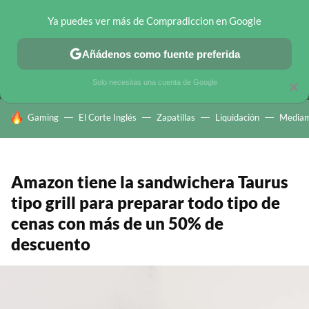
Ya puedes ver más de Compradiccion en Google
MENÚ
NUEVO
Añádenos como fuente preferida
CHOLLOS TELEGRAM
OFERTAS EN MÓVILES
OFERTAS EN 
Solo necesitas una cuenta de Google
×
HOY SE HABLA DE
Gaming
El Corte Inglés
Zapatillas
Liquidación
Mediam
Amazon tiene la sandwichera Taurus
tipo grill para preparar todo tipo de
cenas con más de un 50% de
descuento