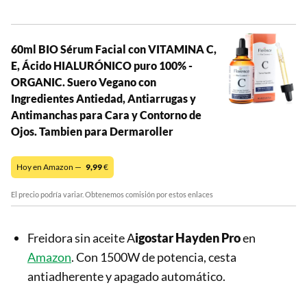
60ml BIO Sérum Facial con VITAMINA C,
E, Ácido HIALURÓNICO puro 100% -
ORGANIC. Suero Vegano con
Ingredientes Antiedad, Antiarrugas y
Antimanchas para Cara y Contorno de
Ojos. Tambien para Dermaroller
Hoy en Amazon —
9,99
€
El precio podría variar. Obtenemos comisión por estos enlaces
Freidora sin aceite A
igostar Hayden Pro
en
Amazon
. Con 1500W de potencia, cesta
antiadherente y apagado automático.