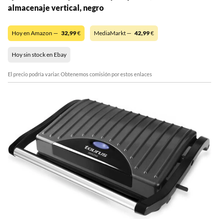
almacenaje vertical, negro
Hoy en Amazon —
32,99
€
MediaMarkt —
42,99
€
Hoy sin stock en Ebay
El precio podría variar. Obtenemos comisión por estos enlaces