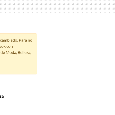
r cambiado. Para no
ook con
s de Moda, Belleza,
iza