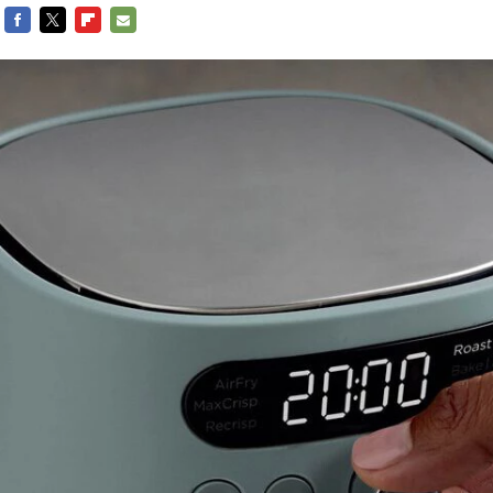
FACEBOOK
TWITTER
FLIPBOARD
E-
MAIL