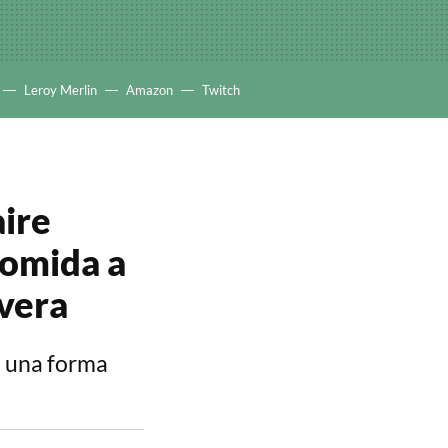
Leroy Merlin
Amazon
Twitch
aire
comida a
evera
e una forma