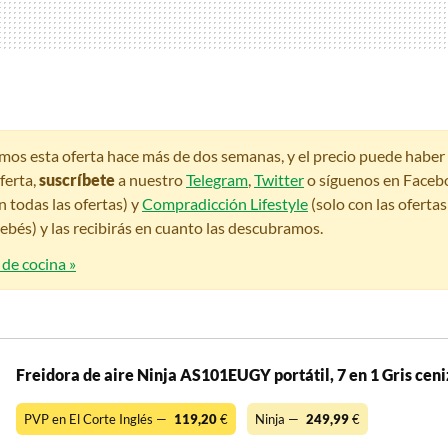
amos esta oferta hace más de dos semanas, y el precio puede habe
ferta,
suscríbete
a nuestro
Telegram
,
Twitter
o síguenos en Faceb
n todas las ofertas) y
Compradicción Lifestyle
(solo con las oferta
bés) y las recibirás en cuanto las descubramos.
 de cocina »
Freidora de aire Ninja AS101EUGY portátil, 7 en 1 Gris cen
PVP en El Corte Inglés —
119,20
€
Ninja —
249,99
€