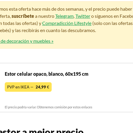
amos esta oferta hace más de dos semanas, y el precio puede habe
ferta,
suscríbete
a nuestro
Telegram
,
Twitter
o síguenos en Faceb
n todas las ofertas) y
Compradicción Lifestyle
(solo con las oferta
bés) y las recibirás en cuanto las descubramos.
s de decoración y muebles »
Estor celular opaco, blanco, 60x195 cm
PVP en IKEA —
24,99
€
El precio podría variar. Obtenemos comisión por estos enlaces
stor a mejor precio