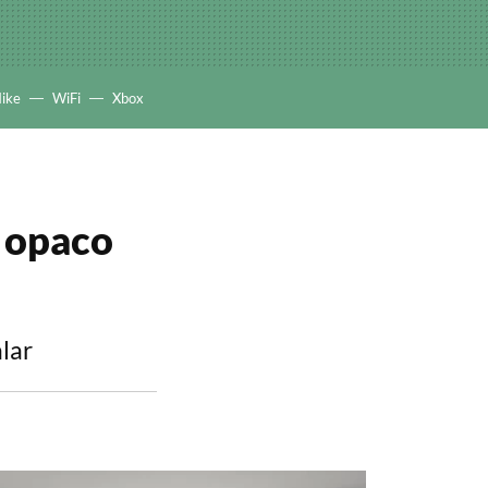
ike
WiFi
Xbox
r opaco
alar