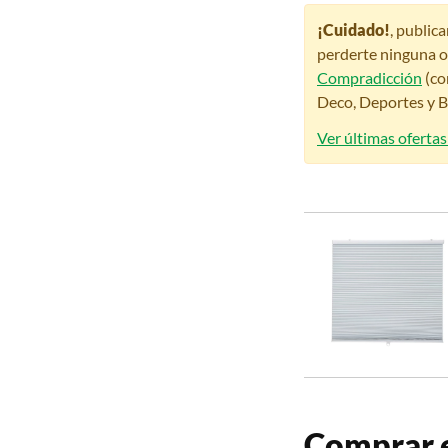
¡Cuidado!
, public
perderte ninguna o
Compradicción
(co
Deco, Deportes y Be
Ver últimas oferta
Comprar e