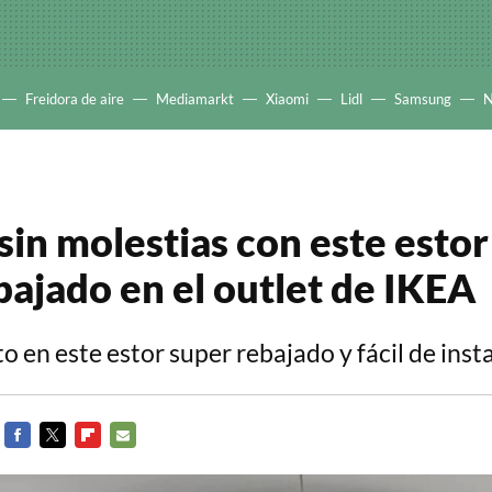
Freidora de aire
Mediamarkt
Xiaomi
Lidl
Samsung
N
in molestias con este esto
bajado en el outlet de IKEA
 en este estor super rebajado y fácil de inst
FACEBOOK
TWITTER
FLIPBOARD
E-
MAIL