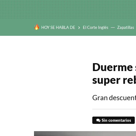
HOY SE HABLA DE
El Corte Inglés
Zapatillas
Duerme s
super re
Gran descuento
Sin comentarios