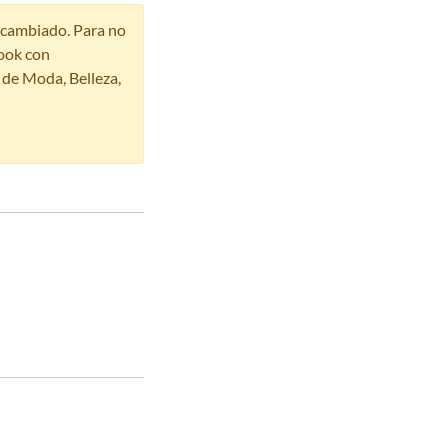
r cambiado. Para no
ook con
s de Moda, Belleza,