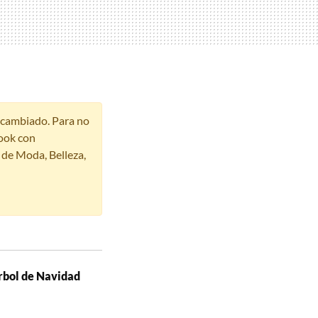
r cambiado. Para no
ook con
s de Moda, Belleza,
rbol de Navidad