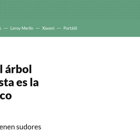
s
Leroy Merlin
Xiaomi
Portátil
l árbol
ta es la
oco
ienen sudores