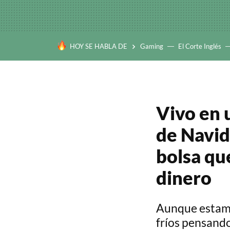
HOY SE HABLA DE
Gaming
El Corte Inglés
Vivo en 
de Navida
bolsa qu
dinero
Aunque estamo
fríos pensand