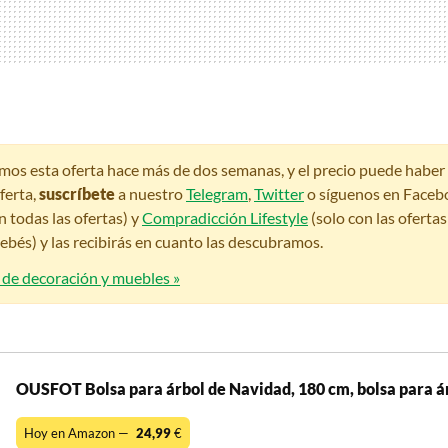
amos esta oferta hace más de dos semanas, y el precio puede habe
ferta,
suscríbete
a nuestro
Telegram
,
Twitter
o síguenos en Faceb
n todas las ofertas) y
Compradicción Lifestyle
(solo con las oferta
bés) y las recibirás en cuanto las descubramos.
s de decoración y muebles »
OUSFOT Bolsa para árbol de Navidad, 180 cm, bolsa para á
Hoy en Amazon —
24,99
€