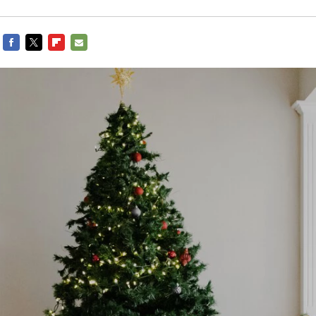
FACEBOOK
TWITTER
FLIPBOARD
E-
MAIL