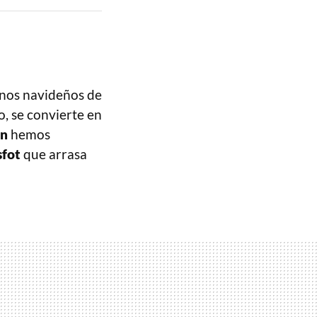
rnos navideños de
o, se convierte en
n
hemos
sfot
que arrasa