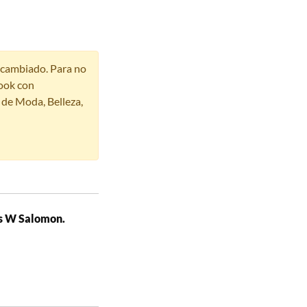
r cambiado. Para no
ook con
s de Moda, Belleza,
ss W Salomon.