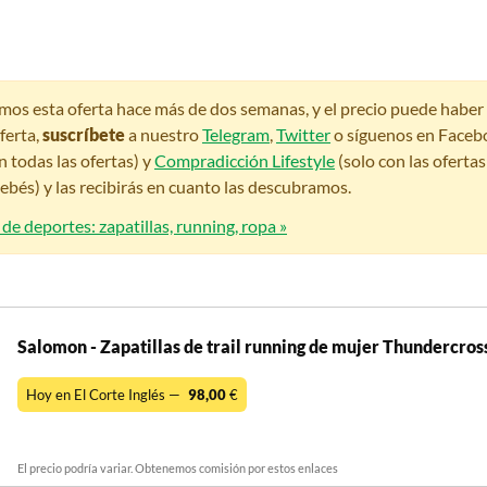
amos esta oferta hace más de dos semanas, y el precio puede habe
ferta,
suscríbete
a nuestro
Telegram
,
Twitter
o síguenos en Faceb
n todas las ofertas) y
Compradicción Lifestyle
(solo con las oferta
bés) y las recibirás en cuanto las descubramos.
 de deportes: zapatillas, running, ropa »
Salomon - Zapatillas de trail running de mujer Thundercro
Hoy en El Corte Inglés —
98,00
€
El precio podría variar. Obtenemos comisión por estos enlaces