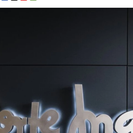
FACEBOOK
TWITTER
FLIPBOARD
E-
MAIL