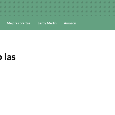
Mejores ofertas
Leroy Merlin
Amazon
 las
o