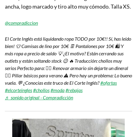
ancha, logo marcado y tiro alto muy cómodo. Talla XS.
@compradiccion
El Corte Inglés está liquidando ropa TODO por 10€!! Sí, has leído
bien! 👕 Camisas de lino por 10€ 👖 Pantalones por 10€ 🛍️ Y
más ropa a precio de saldo 💡 ¿El motivo? Están cerrando sus
outlets y están soltando stock 😉 🔥 Traducción: chollos muy
serios Perfecto para: 👉🏽 Renovar armario sin dejarte un dineral
👉🏽 Pillar básicos para verano ⚠️ Pero hay un problema: Lo bueno
vuela. 💬 ¿Conocías este truco de El Corte Inglés?
#ofertas
#elcorteingles
#chollos
#moda
#rebajas
♬ sonido original - Compradicción