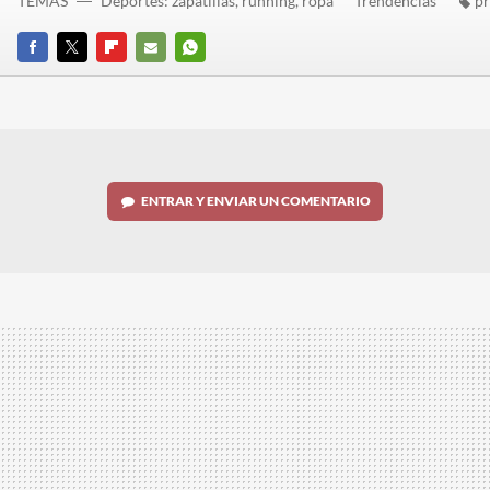
TEMAS
Deportes: zapatillas, running, ropa
Trendencias
pr
FACEBOOK
TWITTER
FLIPBOARD
E-
WHATSAPP
MAIL
ENTRAR Y ENVIAR UN COMENTARIO