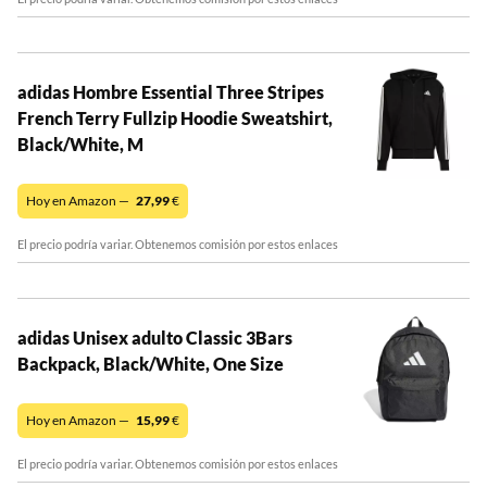
adidas Hombre Essential Three Stripes
French Terry Fullzip Hoodie Sweatshirt,
Black/White, M
Hoy en Amazon —
27,99
€
El precio podría variar. Obtenemos comisión por estos enlaces
adidas Unisex adulto Classic 3Bars
Backpack, Black/White, One Size
Hoy en Amazon —
15,99
€
El precio podría variar. Obtenemos comisión por estos enlaces