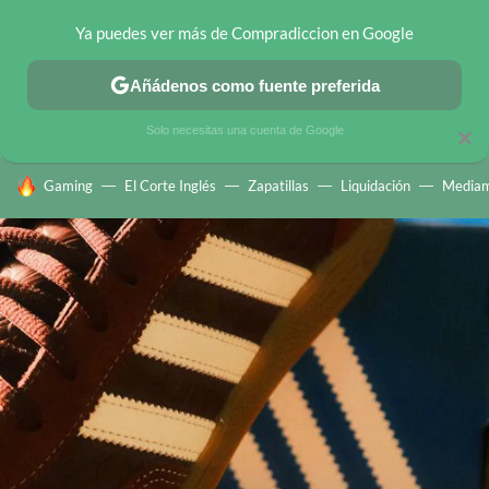
Ya puedes ver más de Compradiccion en Google
CHOLLOS TELEGRAM
OFERTAS EN MÓVILES
OFERTAS EN 
Añádenos como fuente preferida
Solo necesitas una cuenta de Google
×
HOY SE HABLA DE
Gaming
El Corte Inglés
Zapatillas
Liquidación
Mediam