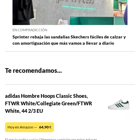
EN COMPRADICCIÓN
Sprinter rebaja las sandalias Skechers fáciles de calzar y
con amortiguación que más vamos a llevar a diario
Te recomendamos...
adidas Hombre Hoops Classic Shoes,
FTWR White/Collegiate Green/FTWR
White, 44 2/3 EU
Hoy en Amazon —
64,90
€
El precio podría variar. Obtenemos comisión por estos enlaces