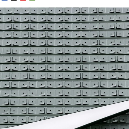
FACEBOOK
TWITTER
FLIPBOARD
E-
MAIL