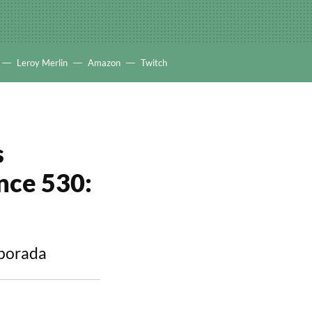
Leroy Merlin
Amazon
Twitch
s
ance 530:
emporada