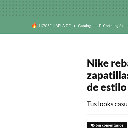
HOY SE HABLA DE
Gaming
El Corte Inglés
Nike reba
zapatill
de estil
Tus looks casu
Sin comentarios