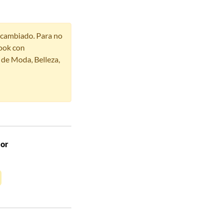
r cambiado. Para no
ook con
s de Moda, Belleza,
lor