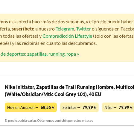
amos esta oferta hace más de dos semanas, y el precio puede habe
ferta,
suscríbete
a nuestro
Telegram
,
Twitter
o síguenos en Faceb
n todas las ofertas) y
Compradicción Lifestyle
(solo con las oferta
bés) y las recibirás en cuanto las descubramos.
 de deportes: zapatillas, running, ropa »
Nike Initiator, Zapatillas de Trail Running Hombre, Multico
(White/Obsidian/Mtlc Cool Grey 101), 40 EU
Hoy en Amazon —
68,55
€
Sprinter —
79,99
€
Nike —
79,99
€
El precio podría variar. Obtenemos comisión por estos enlaces