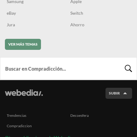
Samsung
Apple
eBay
Switch
Jura
Ahorro
VER MÁS TEMAS
BUSCA
SUBIR
Trendencias
Decoesfera
Compradiccion