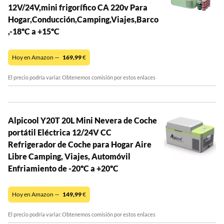
12V/24V,mini frigorífico CA 220v Para
Hogar,Conducción,Camping,Viajes,Barco
,-18ºC a +15ºC
Hoy en Amazon —
169,99
€
El precio podría variar. Obtenemos comisión por estos enlaces
Alpicool Y20T 20L Mini Nevera de Coche
portátil Eléctrica 12/24V CC
Refrigerador de Coche para Hogar Aire
Libre Camping, Viajes, Automóvil
Enfriamiento de -20ºC a +20ºC
Hoy en Amazon —
149,99
€
El precio podría variar. Obtenemos comisión por estos enlaces