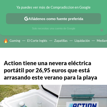
Ya puedes ver más de Compradiccion en Google
CHOLLOS TELEGRAM
OFERTAS EN MÓVILES
OFERTAS EN 
Añádenos como fuente preferida
Solo necesitas una cuenta de Google
×
HOY SE HABLA DE
Gaming
El Corte Inglés
Zapatillas
Liquidación
Mediam
Action tiene una nevera eléctrica
portátil por 26,95 euros que está
arrasando este verano para la playa