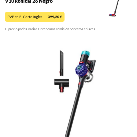
V10 konical 26 Negro
PVP en El Corte Inglés —
399,20
€
El precio podría variar. Obtenemos comisión por estos enlaces