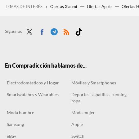
TEMAS DE INTERÉS
Ofertas Xiaomi
Ofertas Apple
Ofertas 
Siete días de ofertas en móviles de gama alta: MediaMarkt empieza nueva promo con teléfonos como el Galaxy S26 Ultra, el Pixel 10 y más
El Corte Inglés tiene un aire acondicionado portátil por menos de 200 euros ideal para refrescar habitaciones pequeñas
Carrefour vende rebajado de 179 a menos de 80 euros el ventilador de techo que parece una lámpara y no hace apenas ruido
Síguenos
Twit
Face
Tele
RSS
Tikt
ter
boo
gra
ok
k
m
En Compradicción hablamos de...
Electrodomésticos y Hogar
Móviles y Smartphones
Smartwatches y Wearables
Deportes: zapatillas, running,
ropa
Moda hombre
Moda mujer
Samsung
Apple
eBay
Switch