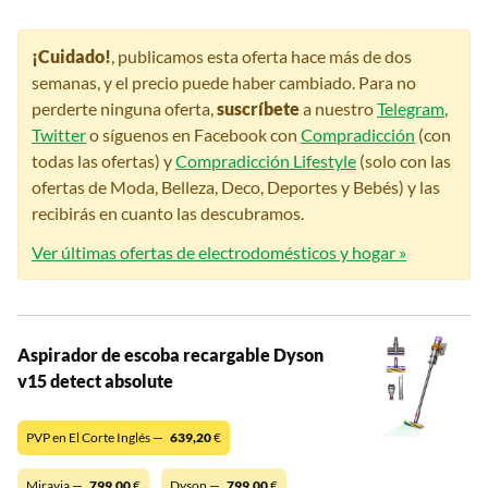
¡Cuidado!
, publicamos esta oferta hace más de dos
semanas, y el precio puede haber cambiado. Para no
perderte ninguna oferta,
suscríbete
a nuestro
Telegram
,
Twitter
o síguenos en Facebook con
Compradicción
(con
todas las ofertas) y
Compradicción Lifestyle
(solo con las
ofertas de Moda, Belleza, Deco, Deportes y Bebés) y las
recibirás en cuanto las descubramos.
Ver últimas ofertas de electrodomésticos y hogar »
Aspirador de escoba recargable Dyson
v15 detect absolute
PVP en El Corte Inglés —
639,20
€
Miravia —
799,00
€
Dyson —
799,00
€