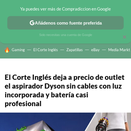
Ya puedes ver más de Compradiccion en Google
CHOLLOS TELEGRAM
OFERTAS EN MÓVILES
OFERTAS EN 
Añádenos como fuente preferida
Solo necesitas una cuenta de Google
×
HOY SE HABLA DE
Gaming
El Corte Inglés
Zapatillas
eBay
Media Markt
El Corte Inglés deja a precio de outlet
el aspirador Dyson sin cables con luz
incorporada y batería casi
profesional