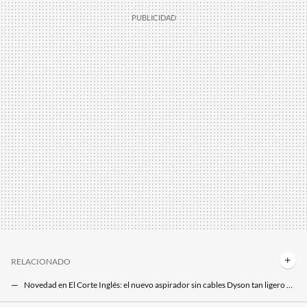
RELACIONADO
Novedad en El Corte Inglés: el nuevo aspirador sin cables Dyson tan ligero como una escoba y mucho más eficiente
La nueva aspiradora sin cables de Dyson es más fina, ligera y cómoda de manejar que nunca para que limpiar no te pese