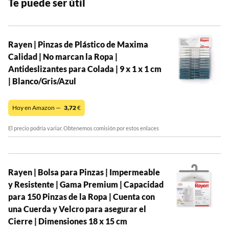
Te puede ser útil
Rayen | Pinzas de Plástico de Maxima
Calidad | No marcan la Ropa |
Antideslizantes para Colada | 9 x 1 x 1 cm
| Blanco/Gris/Azul
Hoy en Amazon —
3,72
€
El precio podría variar. Obtenemos comisión por estos enlaces
Rayen | Bolsa para Pinzas | Impermeable
y Resistente | Gama Premium | Capacidad
para 150 Pinzas de la Ropa | Cuenta con
una Cuerda y Velcro para asegurar el
Cierre | Dimensiones 18 x 15 cm