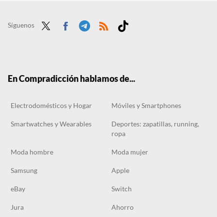
El outlet de Carrefour tiene los ventiladores de techo perfectos para dormitorios desde 69 euros
Carrefour rebaja la cafetera superautomática con molinillo integrado para disfrutar de café recién hecho en casa
Síguenos
Twit
Face
Tele
RSS
Tikt
ter
boo
gra
ok
k
m
En Compradicción hablamos de...
Electrodomésticos y Hogar
Móviles y Smartphones
Smartwatches y Wearables
Deportes: zapatillas, running,
ropa
Moda hombre
Moda mujer
Samsung
Apple
eBay
Switch
Jura
Ahorro