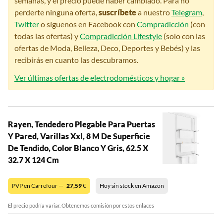
semanas, y el precio puede haber cambiado. Para no
perderte ninguna oferta,
suscríbete
a nuestro
Telegram
,
Twitter
o síguenos en Facebook con
Compradicción
(con
todas las ofertas) y
Compradicción Lifestyle
(solo con las
ofertas de Moda, Belleza, Deco, Deportes y Bebés) y las
recibirás en cuanto las descubramos.
Ver últimas ofertas de electrodomésticos y hogar »
Rayen, Tendedero Plegable Para Puertas
Y Pared, Varillas Xxl, 8 M De Superficie
De Tendido, Color Blanco Y Gris, 62.5 X
32.7 X 124 Cm
PVP en Carrefour —
27,59
€
Hoy sin stock en Amazon
El precio podría variar. Obtenemos comisión por estos enlaces