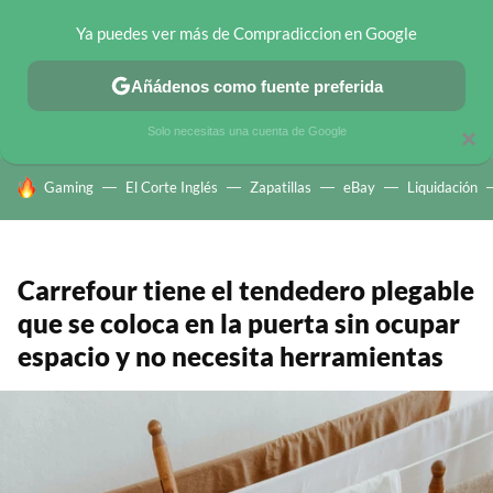
Ya puedes ver más de Compradiccion en Google
CHOLLOS TELEGRAM
OFERTAS EN MÓVILES
OFERTAS EN 
Añádenos como fuente preferida
Solo necesitas una cuenta de Google
×
HOY SE HABLA DE
Gaming
El Corte Inglés
Zapatillas
eBay
Liquidación
Carrefour tiene el tendedero plegable
que se coloca en la puerta sin ocupar
espacio y no necesita herramientas