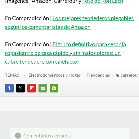
Imágenes | Amazon, Carrefour y
Foto de Ron Lach
En Compradicción |
Los mejores tendederos plegables
según los comentaristas de Amazon
En Compradicción |
El truco definitivo para secar la
ropa dentro de casa rápido y sin malos olores: un
cubre tendedero con calefactor
TEMAS
Electrodomésticos y Hogar
Trendencias
carrefou
FACEBOOK
TWITTER
FLIPBOARD
E-
WHATSAPP
MAIL
Comentarios cerrados