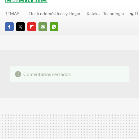
recomendaciones
TEMAS
Electrodomésticos y Hogar
Xataka - Tecnología
El
FACEBOOK
TWITTER
FLIPBOARD
E-
WHATSAPP
MAIL
Comentarios cerrados