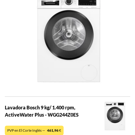
Lavadora Bosch 9 kg/ 1.400 rpm,
ActiveWater Plus - WGG244Z0ES
PVP en El Corte Inglés —
461,96
€