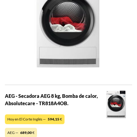
AEG - Secadora AEG 8 kg, Bomba de calor,
Absolutecare - TR818A4OB.
Hoy en El Corte Inglés —
594,15
€
AEG —
689,00
€