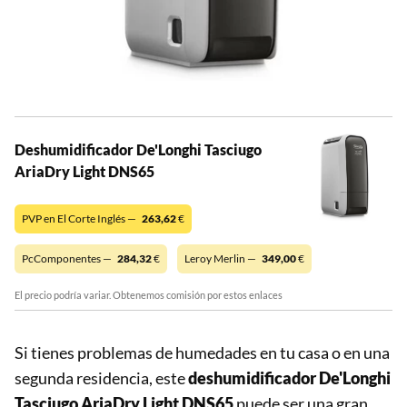
Deshumidificador De'Longhi Tasciugo
AriaDry Light DNS65
PVP en El Corte Inglés —
263,62
€
PcComponentes —
284,32
€
Leroy Merlin —
349,00
€
El precio podría variar. Obtenemos comisión por estos enlaces
Si tienes problemas de humedades en tu casa o en una
segunda residencia, este
deshumidificador De'Longhi
Tasciugo AriaDry Light DNS65
puede ser una gran