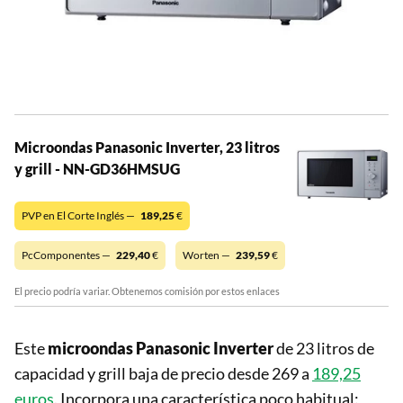
Microondas Panasonic Inverter, 23 litros
y grill - NN-GD36HMSUG
PVP en El Corte Inglés —
189,25
€
PcComponentes —
229,40
€
Worten —
239,59
€
El precio podría variar. Obtenemos comisión por estos enlaces
Este
microondas Panasonic Inverter
de 23 litros de
capacidad y grill baja de precio desde 269 a
189,25
euros
. Incorpora una característica poco habitual: