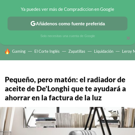
Ya puedes ver más de Compradiccion en Google
CHOLLOS TELEGRAM
OFERTAS EN MÓVILES
OFERTAS EN 
Añádenos como fuente preferida
Solo necesitas una cuenta de Google
×
HOY SE HABLA DE
Gaming
El Corte Inglés
Zapatillas
Liquidación
Leroy M
Pequeño, pero matón: el radiador de
aceite de De'Longhi que te ayudará a
ahorrar en la factura de la luz