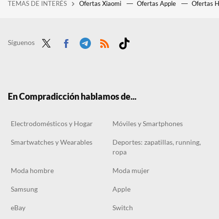
TEMAS DE INTERÉS
Ofertas Xiaomi
Ofertas Apple
Ofertas 
La quiniela de los Globos de Oro 2025. Quiénes serán los ganadores en los premios de cine y televisión
Adiós secadora: Lidl arrasa con el tendedero en liquidación que seca rápido la ropa los días de lluvia, por menos de 5 euros
Cinco electrodomésticos que te ayudarán a comer sano y cambiar tu rutina nutricional en 2025
Síguenos
Twit
Face
Tele
RSS
Tikt
ter
boo
gra
ok
k
m
En Compradicción hablamos de...
Electrodomésticos y Hogar
Móviles y Smartphones
Smartwatches y Wearables
Deportes: zapatillas, running,
ropa
Moda hombre
Moda mujer
Samsung
Apple
eBay
Switch