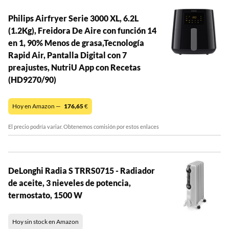
Philips Airfryer Serie 3000 XL, 6.2L
(1.2Kg), Freidora De Aire con función 14
en 1, 90% Menos de grasa,Tecnología
Rapid Air, Pantalla Digital con 7
preajustes, NutriU App con Recetas
(HD9270/90)
Hoy en Amazon —
176,65
€
El precio podría variar. Obtenemos comisión por estos enlaces
DeLonghi Radia S TRRS0715 - Radiador
de aceite, 3 nieveles de potencia,
termostato, 1500 W
Hoy sin stock en Amazon