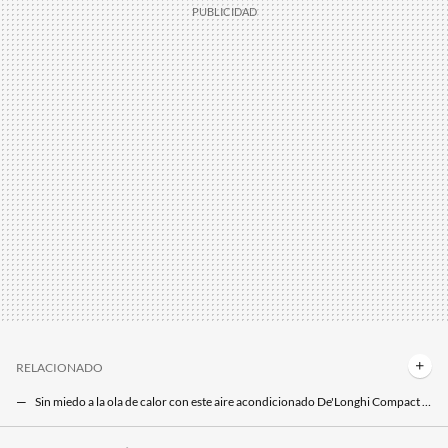
RELACIONADO
Sin miedo a la ola de calor con este aire acondicionado De'Longhi Compact rebajado a precio de outlet
Este versátil emisor térmico, que podemos mover de habitación en habitación, está más rebajado que nunca