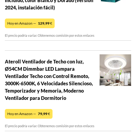
Incluido, color Blanco y Dorado (versión
2024, instalación fácil)
Hoy en Amazon —
129,99
€
El precio podría variar. Obtenemos comisión por estos enlaces
Ateroll Ventilador de Techo con luz,
Ø54CM Dimmbar LED Lampara
Ventilador Techo con Control Remoto,
3000K-6500K, 6 Velocidades Silencioso,
Temporizador y Memoria, Moderno
Ventilador para Dormitorio
Hoy en Amazon —
79,99
€
El precio podría variar. Obtenemos comisión por estos enlaces