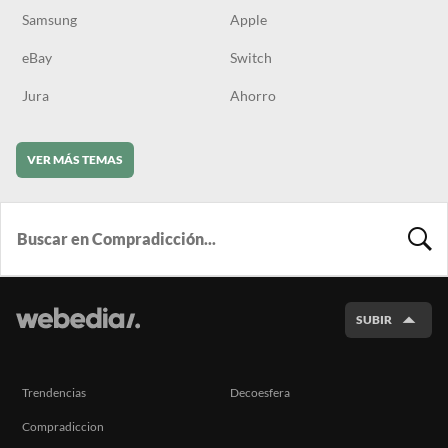
Samsung
Apple
eBay
Switch
Jura
Ahorro
VER MÁS TEMAS
BUSCA
SUBIR
Trendencias
Decoesfera
Compradiccion