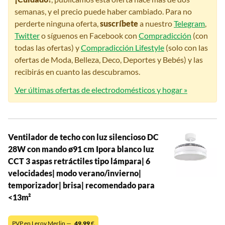
semanas, y el precio puede haber cambiado. Para no
perderte ninguna oferta,
suscríbete
a nuestro
Telegram
,
Twitter
o síguenos en Facebook con
Compradicción
(con
todas las ofertas) y
Compradicción Lifestyle
(solo con las
ofertas de Moda, Belleza, Deco, Deportes y Bebés) y las
recibirás en cuanto las descubramos.
Ver últimas ofertas de electrodomésticos y hogar »
Ventilador de techo con luz silencioso DC
28W con mando ø91 cm Ipora blanco luz
CCT 3 aspas retráctiles tipo lámpara| 6
velocidades| modo verano/invierno|
temporizador| brisa| recomendado para
<13m²
PVP en Leroy Merlin —
49,99
€