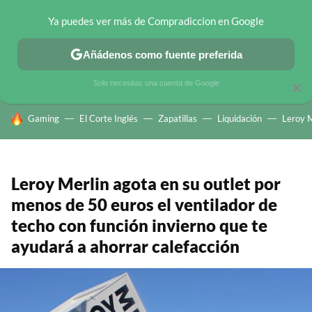
Ya puedes ver más de Compradiccion en Google
CHOLLOS TELEGRAM
OFERTAS EN MÓVILES
OFERTAS EN 
Añádenos como fuente preferida
Solo necesitas una cuenta de Google
×
HOY SE HABLA DE
Gaming
El Corte Inglés
Zapatillas
Liquidación
Leroy M
Leroy Merlin agota en su outlet por
menos de 50 euros el ventilador de
techo con función invierno que te
ayudará a ahorrar calefacción