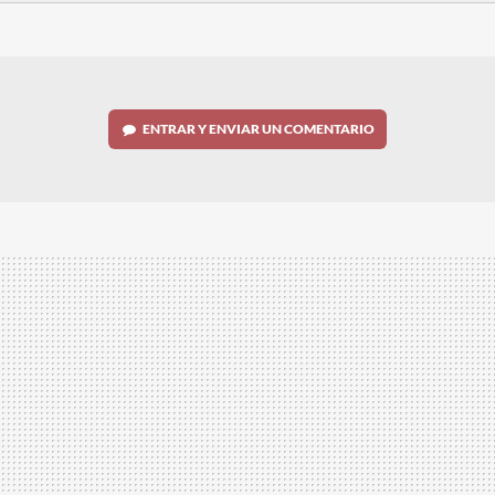
FACEBOOK
TWITTER
FLIPBOARD
E-
WHATSAPP
MAIL
ENTRAR Y ENVIAR UN COMENTARIO