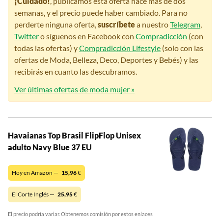
¡Cuidado!
, publicamos esta oferta hace más de dos
semanas, y el precio puede haber cambiado. Para no
perderte ninguna oferta,
suscríbete
a nuestro
Telegram
,
Twitter
o síguenos en Facebook con
Compradicción
(con
todas las ofertas) y
Compradicción Lifestyle
(solo con las
ofertas de Moda, Belleza, Deco, Deportes y Bebés) y las
recibirás en cuanto las descubramos.
Ver últimas ofertas de moda mujer »
Havaianas Top Brasil FlipFlop Unisex
adulto Navy Blue 37 EU
Hoy en Amazon —
15,96
€
El Corte Inglés —
25,95
€
El precio podría variar. Obtenemos comisión por estos enlaces