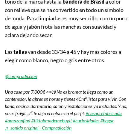
tono de la marca hasta la
bandera de Brasil
a color
con relieve que se ha convertido en todo un símbolo
de moda. Para limpiarlas es muy sencillo: con un poco
de agua y jabón frota las manchas con suavidad y
aclara dejando secar.
Las
tallas
van desde 33/34 a 45 y hay más colores a
elegir como blanco, negro o gris entre otros.
@compradiccion
Una casa por 7.000€ 👀🧐 No es broma: te llega como un
contenedor, la abres en horas y tienes 40m² listos para vivir. Con
baño, cocina, dormitorio, salón y instalaciones ya incluidas. Y no,
no es frágil. 🔗 Te dejo el enlace en el perfil.
#casaprefabricada
#amazonfind
#tiktokmademebuyit
#curiosidades
#hogar
♬ sonido original - Compradicción