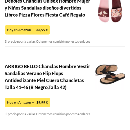
Dedoles Chanclas Unisex Hombre Mujer
y Niños Sandalias diseños divertidos
Libros Pizza Flores Fiesta Café Regalo
Hoy en Amazon —
36,99
€
El precio podría variar. Obtenemos comisión por estos enlaces
ARRIGO BELLO Chanclas Hombre Vestir
Sandalias Verano Flip Flops
Antideslizante Piel Cuero Chancletas
Talla 41-46 (B Negro,Talla 42)
Hoy en Amazon —
19,99
€
El precio podría variar. Obtenemos comisión por estos enlaces