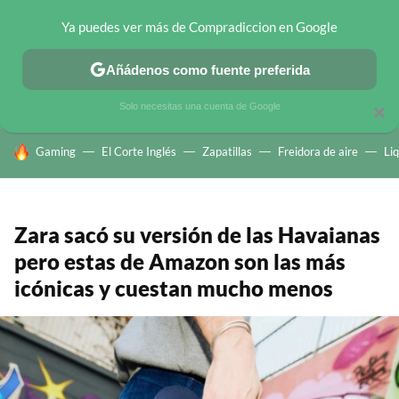
Ya puedes ver más de Compradiccion en Google
CHOLLOS TELEGRAM
OFERTAS EN MÓVILES
OFERTAS EN 
Añádenos como fuente preferida
Solo necesitas una cuenta de Google
×
HOY SE HABLA DE
Gaming
El Corte Inglés
Zapatillas
Freidora de aire
Li
Zara sacó su versión de las Havaianas
pero estas de Amazon son las más
icónicas y cuestan mucho menos