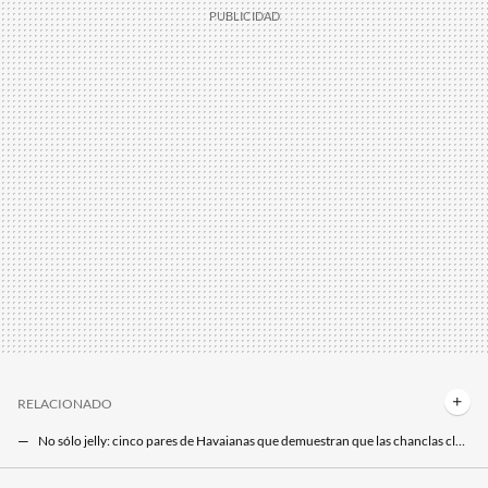
RELACIONADO
No sólo jelly: cinco pares de Havaianas que demuestran que las chanclas clásicas siempre triunfan
Tous tiene el mejor regalo para comenzar el verano: una pulsera Tous de plata por menos de 40 euros que siempre está agotada