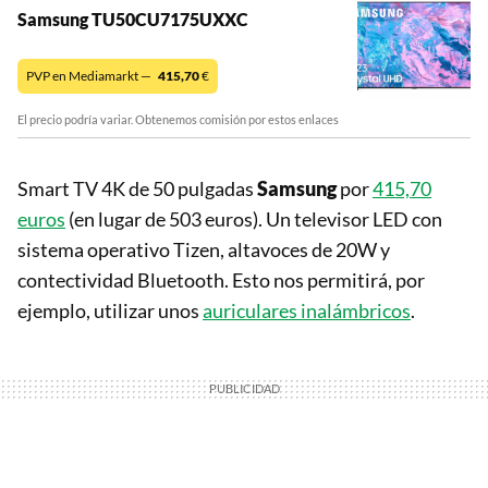
Samsung TU50CU7175UXXC
PVP en Mediamarkt —
415,70
€
El precio podría variar. Obtenemos comisión por estos enlaces
Smart TV 4K de 50 pulgadas
Samsung
por
415,70
euros
(en lugar de 503 euros). Un televisor LED con
sistema operativo Tizen, altavoces de 20W y
contectividad Bluetooth. Esto nos permitirá, por
ejemplo, utilizar unos
auriculares inalámbricos
.