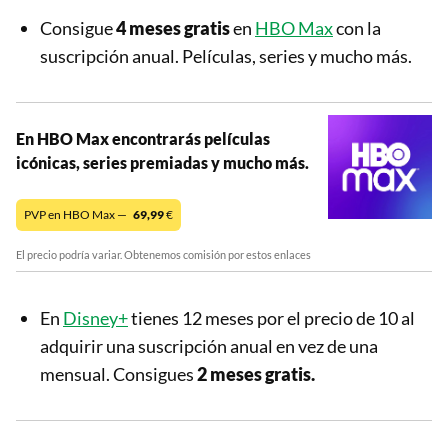
Consigue
4 meses gratis
en
HBO Max
con la
suscripción anual. Películas, series y mucho más.
En HBO Max encontrarás películas
icónicas, series premiadas y mucho más.
PVP en HBO Max —
69,99
€
El precio podría variar. Obtenemos comisión por estos enlaces
En
Disney+
tienes 12 meses por el precio de 10 al
adquirir una suscripción anual en vez de una
mensual. Consigues
2 meses gratis.