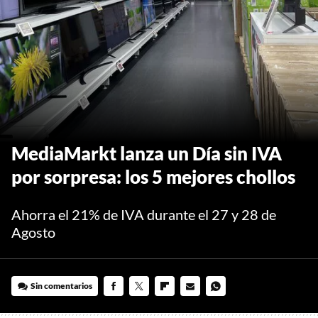
MediaMarkt lanza un Día sin IVA
por sorpresa: los 5 mejores chollos
Ahorra el 21% de IVA durante el 27 y 28 de
Agosto
Sin comentarios
FACEBOOK
TWITTER
FLIPBOARD
E-
WHATSAPP