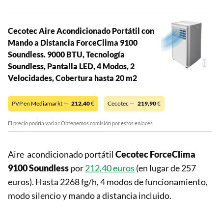
Cecotec Aire Acondicionado Portátil con
Mando a Distancia ForceClima 9100
Soundless. 9000 BTU, Tecnología
Soundless, Pantalla LED, 4 Modos, 2
Velocidades, Cobertura hasta 20 m2
PVP en Mediamarkt —
212,40
€
Cecotec —
219,90
€
El precio podría variar. Obtenemos comisión por estos enlaces
Aire acondicionado portátil
Cecotec ForceClima
9100 Soundless
por
212,40 euros
(en lugar de 257
euros).
Hasta 2268 fg/h, 4 modos de funcionamiento,
modo silencio y mando a distancia incluido.