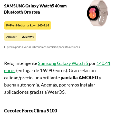
SAMSUNG Galaxy Watch5 40mm
Bluetooth Oro rosa
PVP en Mediamarkt —
140,41
€
Amazon —
239,99
€
El precio podría variar. Obtenemos comisión por estos enlaces
Reloj inteligente
Samsung Galaxy Watch 5
por
140,41
euros
(en lugar de 169,90 euros). Gran relación
calidad/precio, una brillante
pantalla AMOLED
y
buena autonomía. Además, podremos instalar
aplicaciones gracias a WearOS.
Cecotec ForceClima 9100