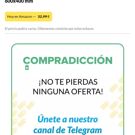
600x400 mm
Hoy en Amazon —
32,99
€
El precio podría variar. Obtenemos comisión por estos enlaces