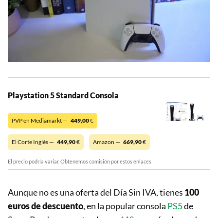
Playstation 5 Standard Consola
PVP en Mediamarkt —
449,00
€
El Corte Inglés —
449,90
€
Amazon —
669,90
€
El precio podría variar. Obtenemos comisión por estos enlaces
Aunque no es una oferta del Día Sin IVA, tienes
100
euros de descuento
, en la popular consola
PS5
de