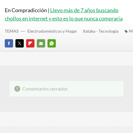
En Compradicción |
Llevo más de 7 años buscando
chollos en internet y esto es lo que nunca compraría
TEMAS
Electrodomésticos y Hogar
Xataka - Tecnología
M
FACEBOOK
TWITTER
FLIPBOARD
E-
WHATSAPP
MAIL
Comentarios cerrados