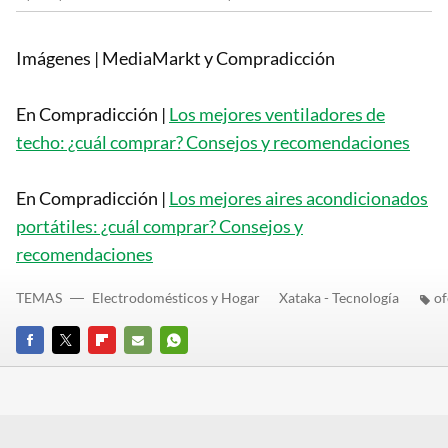
Imágenes | MediaMarkt y Compradicción
En Compradicción |
Los mejores ventiladores de
techo: ¿cuál comprar? Consejos y recomendaciones
En Compradicción |
Los mejores aires acondicionados
portátiles: ¿cuál comprar? Consejos y
recomendaciones
TEMAS
Electrodomésticos y Hogar
Xataka - Tecnología
of
FACEBOOK
TWITTER
FLIPBOARD
E-
WHATSAPP
MAIL