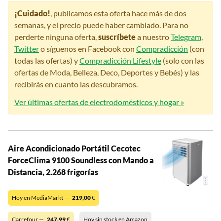
¡Cuidado!
, publicamos esta oferta hace más de dos
semanas, y el precio puede haber cambiado. Para no
perderte ninguna oferta,
suscríbete
a nuestro
Telegram
,
Twitter
o síguenos en Facebook con
Compradicción
(con
todas las ofertas) y
Compradicción Lifestyle
(solo con las
ofertas de Moda, Belleza, Deco, Deportes y Bebés) y las
recibirás en cuanto las descubramos.
Ver últimas ofertas de electrodomésticos y hogar »
Aire Acondicionado Portátil Cecotec
ForceClima 9100 Soundless con Mando a
Distancia, 2.268 frigorías
Hoy en MediaMarkt —
219,00
€
Carrefour —
247,99
€
Hoy sin stock en Amazon