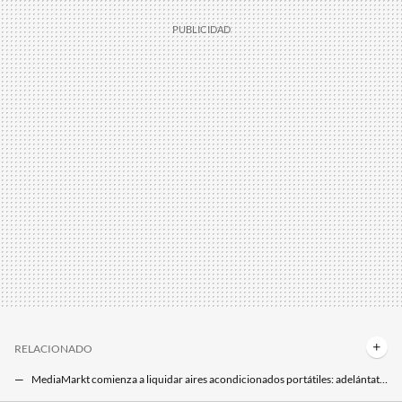
RELACIONADO
MediaMarkt comienza a liquidar aires acondicionados portátiles: adelántate al calor con este modelo rebajado en su Día sin IVA