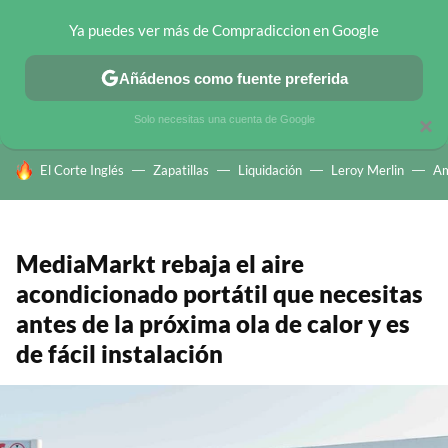
Ya puedes ver más de Compradiccion en Google
CHOLLOS TELEGRAM
OFERTAS EN MÓVILES
OFERTAS EN 
Añádenos como fuente preferida
Solo necesitas una cuenta de Google
×
HOY SE HABLA DE
El Corte Inglés
Zapatillas
Liquidación
Leroy Merlin
A
MediaMarkt rebaja el aire
acondicionado portátil que necesitas
antes de la próxima ola de calor y es
de fácil instalación