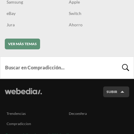
Samsung
Apple
eBay
Switch
Jura
Ahorro
VER MÁS TEMAS
BUSCA
SUBIR
Trendencias
Decoesfera
Compradiccion