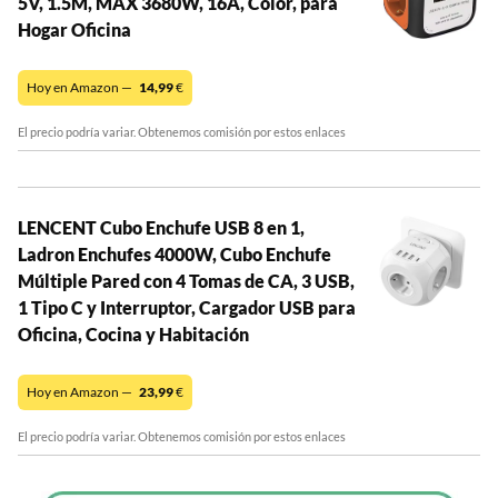
5V, 1.5M, MAX 3680W, 16A, Color, para
Hogar Oficina
Hoy en Amazon —
14,99
€
El precio podría variar. Obtenemos comisión por estos enlaces
LENCENT Cubo Enchufe USB 8 en 1,
Ladron Enchufes 4000W, Cubo Enchufe
Múltiple Pared con 4 Tomas de CA, 3 USB,
1 Tipo C y Interruptor, Cargador USB para
Oficina, Cocina y Habitación
Hoy en Amazon —
23,99
€
El precio podría variar. Obtenemos comisión por estos enlaces