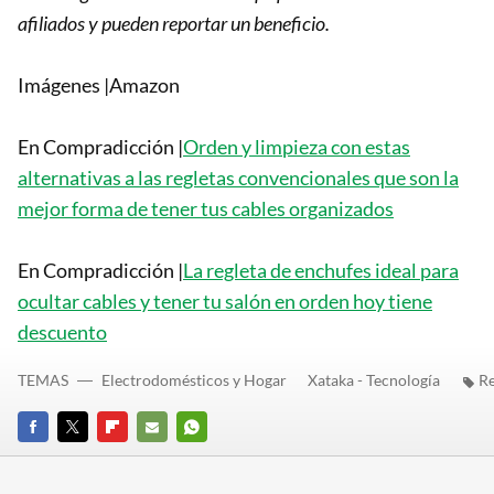
afiliados y pueden reportar un beneficio.
Imágenes |Amazon
En Compradicción |
Orden y limpieza con estas
alternativas a las regletas convencionales que son la
mejor forma de tener tus cables organizados
En Compradicción |
La regleta de enchufes ideal para
ocultar cables y tener tu salón en orden hoy tiene
descuento
TEMAS
Electrodomésticos y Hogar
Xataka - Tecnología
Re
FACEBOOK
TWITTER
FLIPBOARD
E-
WHATSAPP
MAIL