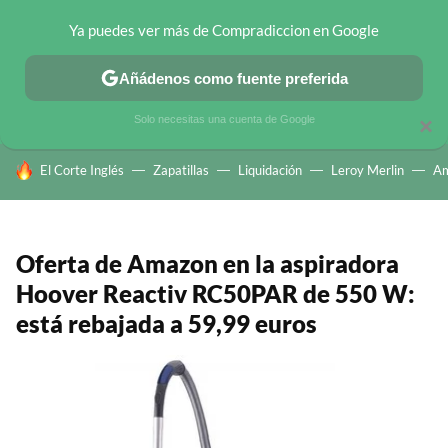
Ya puedes ver más de Compradiccion en Google
CHOLLOS TELEGRAM
OFERTAS EN MÓVILES
OFERTAS EN 
Añádenos como fuente preferida
Solo necesitas una cuenta de Google
×
HOY SE HABLA DE
El Corte Inglés
Zapatillas
Liquidación
Leroy Merlin
A
Oferta de Amazon en la aspiradora
Hoover Reactiv RC50PAR de 550 W:
está rebajada a 59,99 euros