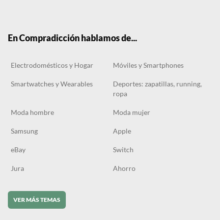
ter
boo
gra
ok
k
m
En Compradicción hablamos de...
Electrodomésticos y Hogar
Móviles y Smartphones
Smartwatches y Wearables
Deportes: zapatillas, running,
ropa
Moda hombre
Moda mujer
Samsung
Apple
eBay
Switch
Jura
Ahorro
VER MÁS TEMAS