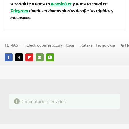
suscribirte a nuestra
newsletter
y nuestro canal en
Telegram
donde enviamos alertas de ofertas rápidas y
exclusivas.
TEMAS
Electrodomésticos y Hogar
Xataka - Tecnología
H
FACEBOOK
TWITTER
FLIPBOARD
E-
WHATSAPP
MAIL
Comentarios cerrados