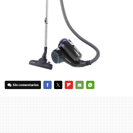
Sin comentarios
FACEBOOK
TWITTER
FLIPBOARD
E-
WHATSAPP
MAIL