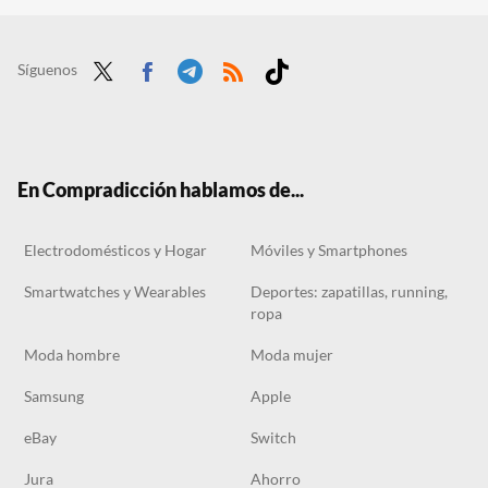
Análisis Acemagix LX15, el portátil barato para los que no exigen demasiado a su equipo
l iPhone 16e acaba de salir y ya tiene rebaja: este es el sitio donde comprarlo más barato
Síguenos
Twit
Face
Tele
RSS
Tikt
ter
boo
gra
ok
k
m
En Compradicción hablamos de...
Electrodomésticos y Hogar
Móviles y Smartphones
Smartwatches y Wearables
Deportes: zapatillas, running,
ropa
Moda hombre
Moda mujer
Samsung
Apple
eBay
Switch
Jura
Ahorro