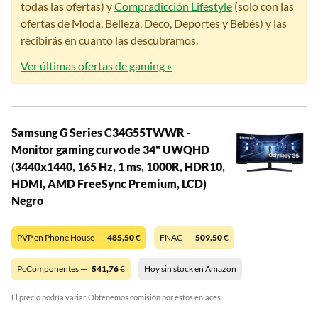
todas las ofertas) y
Compradicción Lifestyle
(solo con las
ofertas de Moda, Belleza, Deco, Deportes y Bebés) y las
recibirás en cuanto las descubramos.
Ver últimas ofertas de gaming »
Samsung G Series C34G55TWWR -
Monitor gaming curvo de 34" UWQHD
(3440x1440, 165 Hz, 1 ms, 1000R, HDR10,
HDMI, AMD FreeSync Premium, LCD)
Negro
PVP en Phone House —
485,50
€
FNAC —
509,50
€
PcComponentes —
541,76
€
Hoy sin stock en Amazon
El precio podría variar. Obtenemos comisión por estos enlaces