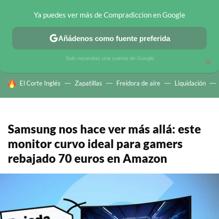
Ya puedes ver más de Compradiccion en Google
CHOLLOS TELEGRAM
OFERTAS EN MÓVILES
OFERTAS EN 
Añádenos como fuente preferida
Solo necesitas una cuenta de Google
×
HOY SE HABLA DE
El Corte Inglés
Zapatillas
Freidora de aire
Liquidación
Samsung nos hace ver más allá: este
monitor curvo ideal para gamers
rebajado 70 euros en Amazon