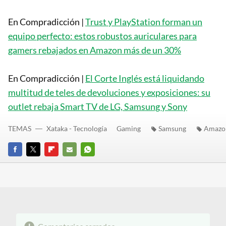
En Compradicción |
Trust y PlayStation forman un
equipo perfecto: estos robustos auriculares para
gamers rebajados en Amazon más de un 30%
En Compradicción |
El Corte Inglés está liquidando
multitud de teles de devoluciones y exposiciones: su
outlet rebaja Smart TV de LG, Samsung y Sony
TEMAS
Xataka - Tecnología
Gaming
Samsung
Amazo
FACEBOOK
TWITTER
FLIPBOARD
E-
WHATSAPP
MAIL