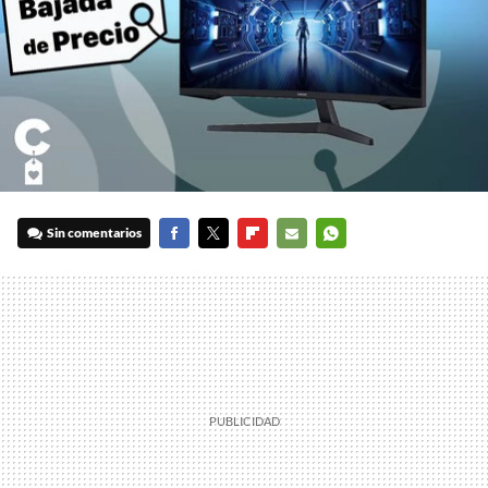
Sin comentarios
FACEBOOK
TWITTER
FLIPBOARD
E-
WHATSAPP
MAIL