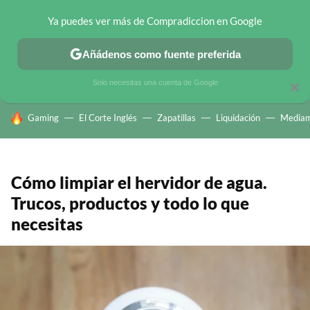
Ya puedes ver más de Compradiccion en Google
CHOLLOS TELEGRAM
OFERTAS EN MÓVILES
OFERTAS EN 
Añádenos como fuente preferida
Solo necesitas una cuenta de Google
×
HOY SE HABLA DE
Gaming
El Corte Inglés
Zapatillas
Liquidación
Mediam
Cómo limpiar el hervidor de agua.
Trucos, productos y todo lo que
necesitas