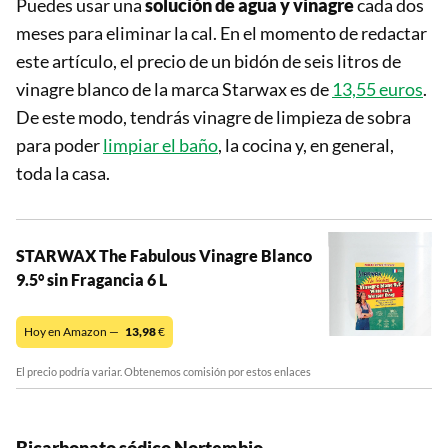
Puedes usar una
solución de agua y vinagre
cada dos
meses para eliminar la cal. En el momento de redactar
este artículo, el precio de un bidón de seis litros de
vinagre blanco de la marca Starwax es de
13,55 euros
.
De este modo, tendrás vinagre de limpieza de sobra
para poder
limpiar el baño
, la cocina y, en general,
toda la casa.
STARWAX The Fabulous Vinagre Blanco
9.5° sin Fragancia 6 L
Hoy en Amazon —
13,98
€
El precio podría variar. Obtenemos comisión por estos enlaces
Bicarbonato sódico Nortembio