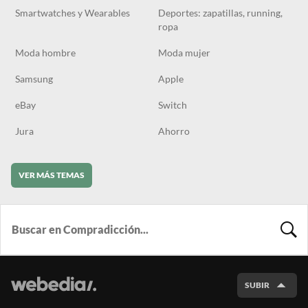
Smartwatches y Wearables
Deportes: zapatillas, running,
ropa
Moda hombre
Moda mujer
Samsung
Apple
eBay
Switch
Jura
Ahorro
VER MÁS TEMAS
BUSCA
SUBIR