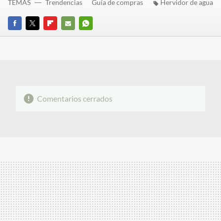
TEMAS
Trendencias
Guía de compras
Hervidor de agua
FACEBOOK
TWITTER
FLIPBOARD
E-
WHATSAPP
MAIL
Comentarios cerrados