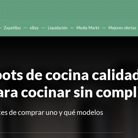
Zapatillas
eBay
Liquidación
Media Markt
Mejores ofertas
ots de cocina calida
ra cocinar sin compl
es de comprar uno y qué modelos