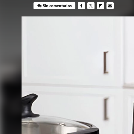
Sin comentarios
FACEBOOK
TWITTER
FLIPBOARD
E-
MAIL