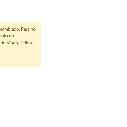
r cambiado. Para no
ook con
s de Moda, Belleza,