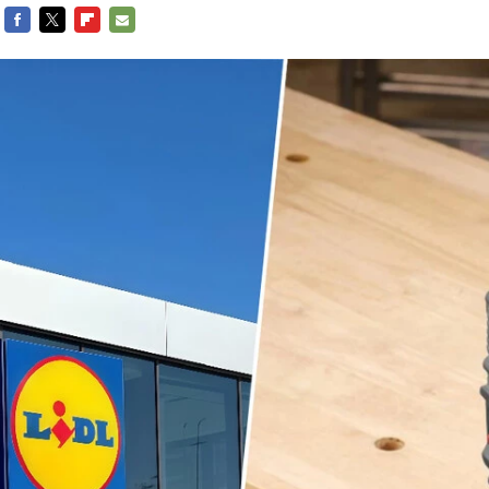
FACEBOOK
TWITTER
FLIPBOARD
E-
MAIL