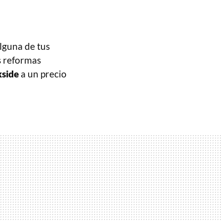
alguna de tus
s reformas
kside
a un precio