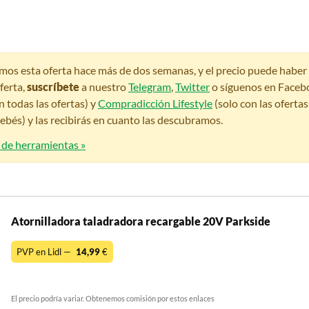
amos esta oferta hace más de dos semanas, y el precio puede habe
ferta,
suscríbete
a nuestro
Telegram
,
Twitter
o síguenos en Faceb
n todas las ofertas) y
Compradicción Lifestyle
(solo con las oferta
bés) y las recibirás en cuanto las descubramos.
 de herramientas »
Atornilladora taladradora recargable 20V Parkside
PVP en Lidl —
14,99
€
El precio podría variar. Obtenemos comisión por estos enlaces