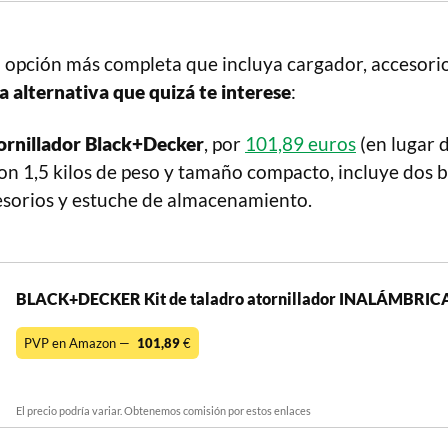
a opción más completa que incluya cargador, accesorio
a alternativa que quizá te interese
:
tornillador Black+Decker
, por
101,89 euros
(en lugar 
n 1,5 kilos de peso y tamaño compacto, incluye dos b
cesorios y estuche de almacenamiento.
BLACK+DECKER Kit de taladro atornillador INALÁMBRIC
PVP en Amazon —
101,89
€
El precio podría variar. Obtenemos comisión por estos enlaces