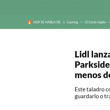
HOY SE HABLA DE
Gaming
El Corte Inglés
Lidl lanz
Parkside
menos de
Este taladro c
guardarlo o t