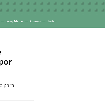
Leroy Merlin
Amazon
Twitch
e
 por
do para