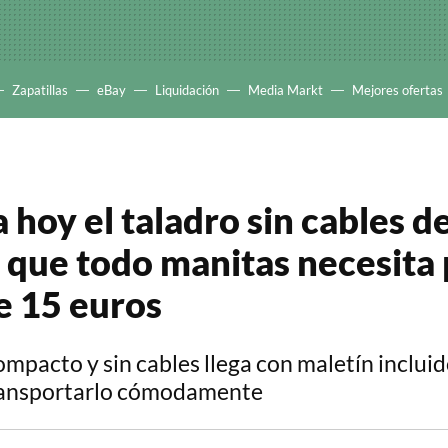
Zapatillas
eBay
Liquidación
Media Markt
Mejores ofertas
a hoy el taladro sin cables d
 que todo manitas necesita
 15 euros
ompacto y sin cables llega con maletín inclui
ransportarlo cómodamente